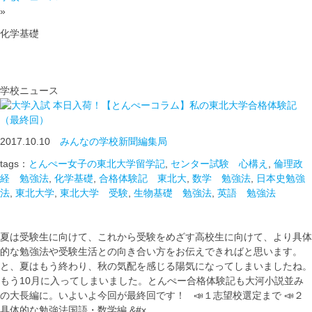
»
化学基礎
学校ニュース
本日入荷！【とんぺーコラム】私の東北大学合格体験記
（最終回）
2017.10.10
みんなの学校新聞編集局
tags：
とんぺー女子の東北大学留学記
,
センター試験 心構え
,
倫理政
経 勉強法
,
化学基礎
,
合格体験記 東北大
,
数学 勉強法
,
日本史勉強
法
,
東北大学
,
東北大学 受験
,
生物基礎 勉強法
,
英語 勉強法
夏は受験生に向けて、これから受験をめざす高校生に向けて、より具体
的な勉強法や受験生活との向き合い方をお伝えできればと思います。
と、夏はもう終わり、秋の気配を感じる陽気になってしまいましたね。
もう10月に入ってしまいました。とんぺー合格体験記も大河小説並み
の大長編に。いよいよ今回が最終回です！ 📣１志望校選定まで 📣２
具体的な勉強法国語・数学編 &#x …