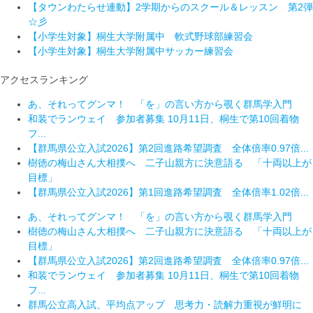
【タウンわたらせ連動】2学期からのスクール＆レッスン 第2弾
☆彡
【小学生対象】桐生大学附属中 軟式野球部練習会
【小学生対象】桐生大学附属中サッカー練習会
アクセスランキング
あ、それってグンマ！ 「を」の言い方から覗く群馬学入門
和装でランウェイ 参加者募集 10月11日、桐生で第10回着物
フ...
【群馬県公立入試2026】第2回進路希望調査 全体倍率0.97倍...
樹徳の梅山さん大相撲へ 二子山親方に決意語る 「十両以上が
目標」
【群馬県公立入試2026】第1回進路希望調査 全体倍率1.02倍...
あ、それってグンマ！ 「を」の言い方から覗く群馬学入門
樹徳の梅山さん大相撲へ 二子山親方に決意語る 「十両以上が
目標」
【群馬県公立入試2026】第2回進路希望調査 全体倍率0.97倍...
和装でランウェイ 参加者募集 10月11日、桐生で第10回着物
フ...
群馬公立高入試、平均点アップ 思考力・読解力重視が鮮明に