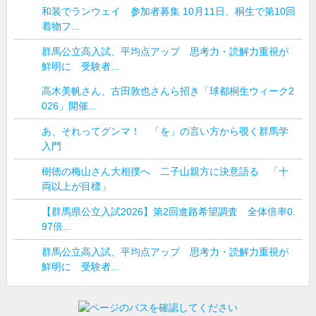
和装でランウェイ 参加者募集 10月11日、桐生で第10回
着物フ...
群馬公立高入試、平均点アップ 思考力・読解力重視が
鮮明に 受験者...
高木美帆さん、古田敦也さんら招き「球都桐生ウィーク2
026」開催...
あ、それってグンマ！ 「を」の言い方から覗く群馬学
入門
樹徳の梅山さん大相撲へ 二子山親方に決意語る 「十
両以上が目標」
【群馬県公立入試2026】第2回進路希望調査 全体倍率0.
97倍...
群馬公立高入試、平均点アップ 思考力・読解力重視が
鮮明に 受験者...