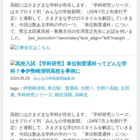
高校にはさまざまな学科が存在します。「学科研究シリーズ」
はタブロイド判「みんなの学校新聞」（25年7月上旬発行予
定）と連動して、さまざまな学びのスタイルを解説していきま
す。今回は数ある学科の中の一つ、「単位制普通科」につい
て、県立太田東高校・教務主任の生澤英之先生にお話を伺いま
した。 [wc_boxcolor="secondary"text_align="left"margin …
【学科研究】単位制普通科ってどんな学
科？◆伊勢崎清明高校を事例に
2024.05.29
みんなの学校新聞編集局
tags：
伊勢崎清明
,
単位制 普通科
,
大間々
,
大間々高校
,
太田
東
,
学科研究シリーズ
,
桐生清桜
,
高崎北
高校にはさまざまな学科が存在します。「学科研究シリーズ」
はタブロイド判「みんなの学校新聞」（24年7月上旬発行予
定）と連動して、さまざまな学びのスタイルを解説していきま
す。今回は数ある学科の中の一つ、「単位制普通科」につい