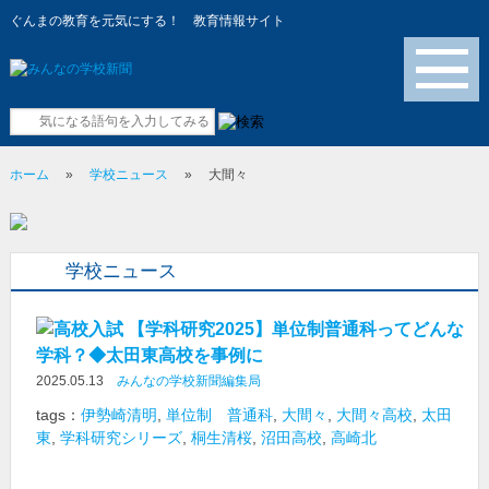
ぐんまの教育を元気にする！ 教育情報サイト
メニュー
ホーム
»
学校ニュース
»
大間々
学校ニュース
【学科研究2025】単位制普通科ってどんな
学科？◆太田東高校を事例に
2025.05.13
みんなの学校新聞編集局
tags：
伊勢崎清明
,
単位制 普通科
,
大間々
,
大間々高校
,
太田
東
,
学科研究シリーズ
,
桐生清桜
,
沼田高校
,
高崎北