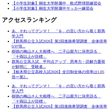
【小学生対象】桐生大学附属中 軟式野球部練習会
【小学生対象】桐生大学附属中サッカー練習会
アクセスランキング
あ、それってグンマ！ 「を」の言い方から覗く群馬
学入門
【群馬県公立入試2026】第2回進路希望調査 全体倍率
0.97倍...
樹徳の梅山さん大相撲へ 二子山親方に決意語る
「十両以上が目標」
群馬公立高入試、平均点アップ 思考力・読解力重視
が鮮明に 受験者...
【栃木県公立高校入試2026】全日制全体の倍率は1.05
倍ー第2...
あ、それってグンマ！ 「を」の言い方から覗く群馬
学入門
樹徳の梅山さん大相撲へ 二子山親方に決意語る
「十両以上が目標」
【群馬県公立入試2026】第2回進路希望調査 全体倍率