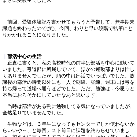
まさに受験生でした😢
前回、受験体験記を書かせてもらうと予告して、無事期末
課題も終わったので(笑)、今回、わりと早い段階で執筆にと
りかかれることになりました。
｜
部活中心の生活
正直に書くと、私の高校時代の前半は部活を中心に動いて
いました。弓道部に所属していて、ほかの運動部よりは忙し
くありませんでしたが、頭の中は部活でいっぱいでした。放
課後の部活の時間以外にも一人で朝練、昼練、週末には弓を
持ち帰って道場へ通うほどでした。ただ、勉強は…今思うと
本当におろそかにしていたなあと思います。
当時は部活がある割に勉強してる気になっていましたが、
全然足りていませんでした。
生物などは、３年生になってもセンターでしか使わないか
らいいや～、と毎回テスト前日に課題を終わらせていまし
た。控えめに言ってもすごくだらけてましたね（笑） セン