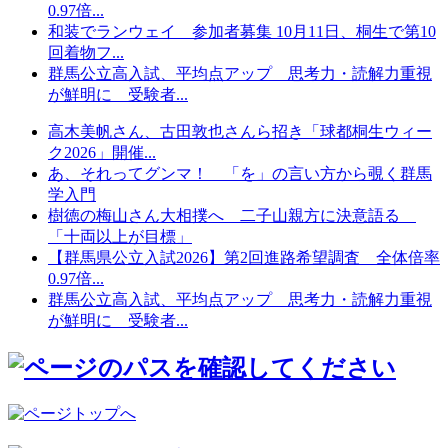
0.97倍...
和装でランウェイ 参加者募集 10月11日、桐生で第10
回着物フ...
群馬公立高入試、平均点アップ 思考力・読解力重視
が鮮明に 受験者...
高木美帆さん、古田敦也さんら招き「球都桐生ウィー
ク2026」開催...
あ、それってグンマ！ 「を」の言い方から覗く群馬
学入門
樹徳の梅山さん大相撲へ 二子山親方に決意語る
「十両以上が目標」
【群馬県公立入試2026】第2回進路希望調査 全体倍率
0.97倍...
群馬公立高入試、平均点アップ 思考力・読解力重視
が鮮明に 受験者...