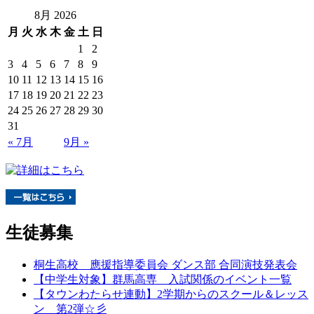
8月 2026
月
火
水
木
金
土
日
1
2
3
4
5
6
7
8
9
10
11
12
13
14
15
16
17
18
19
20
21
22
23
24
25
26
27
28
29
30
31
« 7月
9月 »
生徒募集
桐生高校 應援指導委員会 ダンス部 合同演技発表会
【中学生対象】群馬高専 入試関係のイベント一覧
【タウンわたらせ連動】2学期からのスクール＆レッス
ン 第2弾☆彡