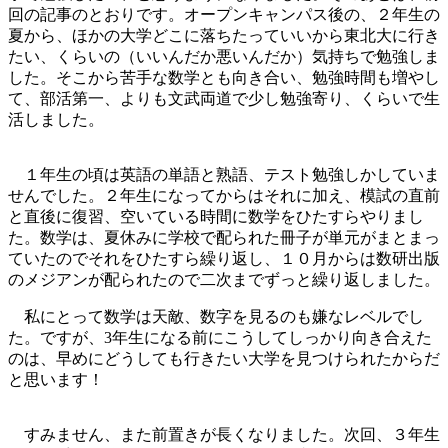
回の記事のとおりです。オープンキャンパス後の、２年生の
夏から、ほかの大学どこに落ちたっていいから東北大に行き
たい、くらいの（いいんだか悪いんだか）気持ちで勉強しま
した。そこから苦手な数学とも向き合い、勉強時間も増やし
て、部活第一、よりも文武両道で少し勉強寄り、くらいで生
活しました。
１年生の頃は英語の単語と熟語、テスト勉強しかしていま
せんでした。２年生になってからはそれに加え、模試の直前
と直後に復習、空いている時間に数学をひたすらやりまし
た。数学は、夏休みに学校で配られた冊子が単元がまとまっ
ていたのでそれをひたすら繰り返し、１０月からは数研出版
のメジアンが配られたので二次までずっと繰り返しました。
私にとって数学は天敵、数字を見るのも嫌なレベルでし
た。ですが、3年生になる前にこうしてしっかり向き合えた
のは、早めにどうしても行きたい大学を見つけられたからだ
と思います！
すみません、また前置きが長くなりました。次回、３年生