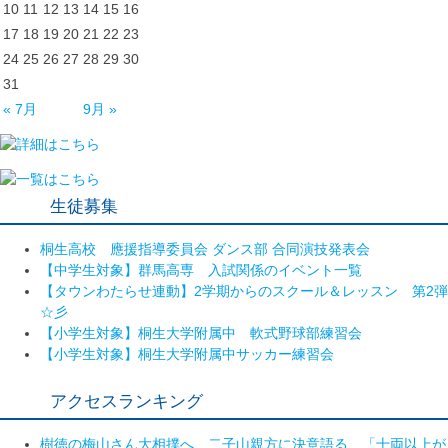
10
11
12
13
14
15
16
17
18
19
20
21
22
23
24
25
26
27
28
29
30
31
« 7月
9月 »
生徒募集
桐生高校 應援指導委員会 ダンス部 合同演技発表会
【中学生対象】群馬高専 入試関係のイベント一覧
【タウンわたらせ連動】2学期からのスクール＆レッスン 第2弾
☆彡
【小学生対象】桐生大学附属中 軟式野球部練習会
【小学生対象】桐生大学附属中サッカー練習会
アクセスランキング
樹徳の梅山さん大相撲へ 二子山親方に決意語る 「十両以上が