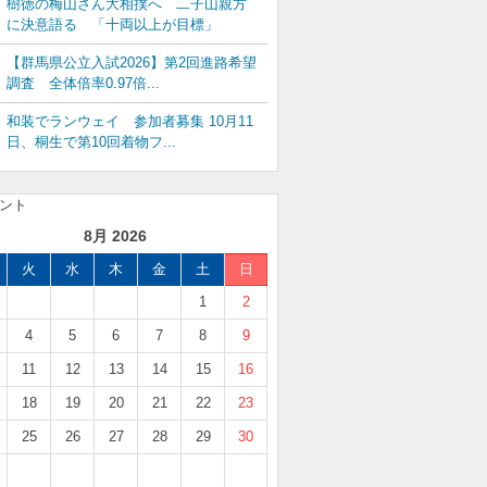
樹徳の梅山さん大相撲へ 二子山親方
に決意語る 「十両以上が目標」
【群馬県公立入試2026】第2回進路希望
調査 全体倍率0.97倍...
和装でランウェイ 参加者募集 10月11
日、桐生で第10回着物フ...
8月 2026
火
水
木
金
土
日
1
2
4
5
6
7
8
9
11
12
13
14
15
16
18
19
20
21
22
23
25
26
27
28
29
30