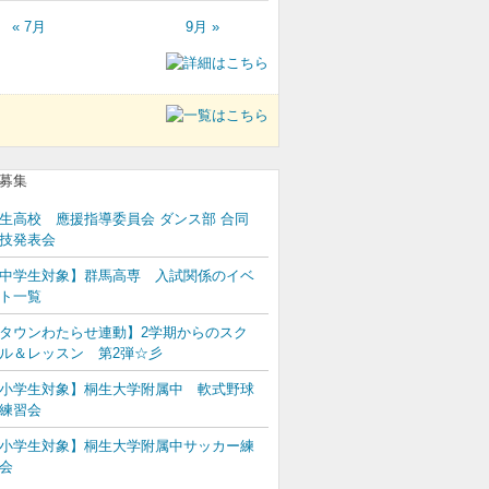
« 7月
9月 »
生高校 應援指導委員会 ダンス部 合同
技発表会
中学生対象】群馬高専 入試関係のイベ
ト一覧
タウンわたらせ連動】2学期からのスク
ル＆レッスン 第2弾☆彡
小学生対象】桐生大学附属中 軟式野球
練習会
小学生対象】桐生大学附属中サッカー練
会