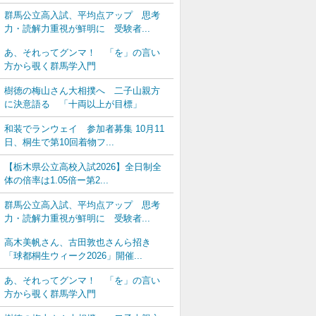
群馬公立高入試、平均点アップ 思考
力・読解力重視が鮮明に 受験者...
あ、それってグンマ！ 「を」の言い
方から覗く群馬学入門
樹徳の梅山さん大相撲へ 二子山親方
に決意語る 「十両以上が目標」
和装でランウェイ 参加者募集 10月11
日、桐生で第10回着物フ...
【栃木県公立高校入試2026】全日制全
体の倍率は1.05倍ー第2...
群馬公立高入試、平均点アップ 思考
力・読解力重視が鮮明に 受験者...
高木美帆さん、古田敦也さんら招き
「球都桐生ウィーク2026」開催...
あ、それってグンマ！ 「を」の言い
方から覗く群馬学入門