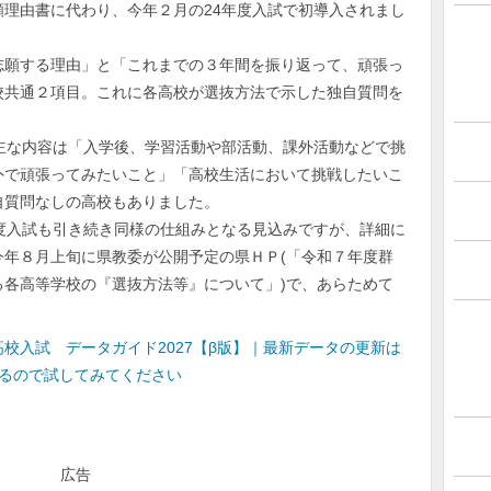
理由書に代わり、今年２月の24年度入試で初導入されまし
願する理由」と「これまでの３年間を振り返って、頑張っ
校共通２項目。これに各高校が選抜方法で示した独自質問を
主な内容は「入学後、学習活動や部活動、課外活動などで挑
外で頑張ってみたいこと」「高校生活において挑戦したいこ
自質問なしの高校もありました。
度入試も引き続き同様の仕組みとなる見込みですが、詳細に
今年８月上旬に県教委が公開予定の県ＨＰ(「令和７年度群
る各高等学校の『選抜方法等』について」)で、あらためて
校入試 データガイド2027【β版】｜最新データの更新は
きるので試してみてください
広告