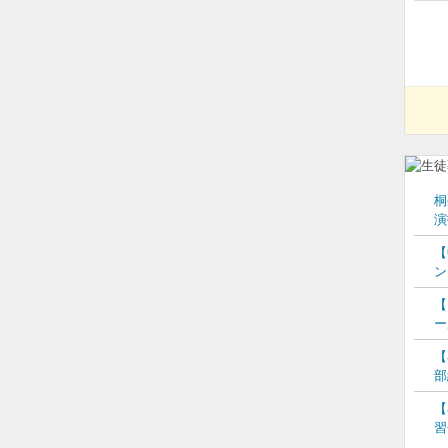
桐
演
【
ン
【
ー
【
部
【
習