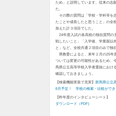
ため」と説明しています。従来の志願
た。
その際の質問は「学校・学科等を志
たことや成長したと思うこと」の全
加えた計３項目でした。
24年度入試の各高校の独自質問の
戦したいこと」「入学後、学業面以
と」など。全校共通２項目のみで独
県教委によると、来年２月の25年
ついては変更の可能性があるため、
馬県公立高等学校入学者選抜におけ
確認しておきましょう。
【検索機能実装で充実】
群馬県公立高
8月予定！ 学校の検索・比較がで
【昨年度のインタビューシート】
ダウンロード（PDF)