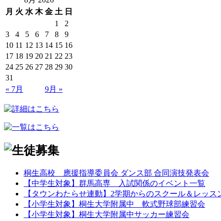
月
火
水
木
金
土
日
1
2
3
4
5
6
7
8
9
10
11
12
13
14
15
16
17
18
19
20
21
22
23
24
25
26
27
28
29
30
31
« 7月
9月 »
桐生高校 應援指導委員会 ダンス部 合同演技発表会
【中学生対象】群馬高専 入試関係のイベント一覧
【タウンわたらせ連動】2学期からのスクール＆レッス
【小学生対象】桐生大学附属中 軟式野球部練習会
【小学生対象】桐生大学附属中サッカー練習会