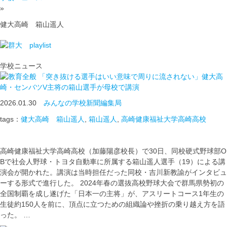
»
健大高崎 箱山遥人
学校ニュース
「突き抜ける選手はいい意味で周りに流されない」健大高
崎・センバツV主将の箱山選手が母校で講演
2026.01.30
みんなの学校新聞編集局
tags：
健大高崎 箱山遥人
,
箱山遥人
,
高崎健康福祉大学高崎高校
高崎健康福祉大学高崎高校（加藤陽彦校長）で30日、同校硬式野球部O
Bで社会人野球・トヨタ自動車に所属する箱山遥人選手（19）による講
演会が開かれた。講演は当時担任だった同校・吉川新教諭がインタビュ
ーする形式で進行した。 2024年春の選抜高校野球大会で群馬県勢初の
全国制覇を成し遂げた「日本一の主将」が、アスリートコース1年生の
生徒約150人を前に、頂点に立つための組織論や挫折の乗り越え方を語
った。 …