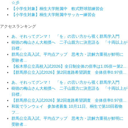
☆彡
【小学生対象】桐生大学附属中 軟式野球部練習会
【小学生対象】桐生大学附属中サッカー練習会
アクセスランキング
あ、それってグンマ！ 「を」の言い方から覗く群馬学入門
樹徳の梅山さん大相撲へ 二子山親方に決意語る 「十両以上が
目標」
群馬公立高入試、平均点アップ 思考力・読解力重視が鮮明に
受験者...
【栃木県公立高校入試2026】全日制全体の倍率は1.05倍ー第2...
【群馬県公立入試2026】第2回進路希望調査 全体倍率0.97倍...
あ、それってグンマ！ 「を」の言い方から覗く群馬学入門
樹徳の梅山さん大相撲へ 二子山親方に決意語る 「十両以上が
目標」
【群馬県公立入試2026】第2回進路希望調査 全体倍率0.97倍...
和装でランウェイ 参加者募集 10月11日、桐生で第10回着物
フ...
群馬公立高入試、平均点アップ 思考力・読解力重視が鮮明に
受験者...