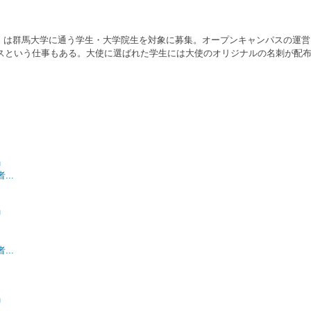
使」は群馬大学に通う学生・大学院生を対象に募集。オープンキャンパスの運
という仕事もある。大使に選ばれた学生には大使のオリジナルの名刺が配布さ
」
..
」
..
」