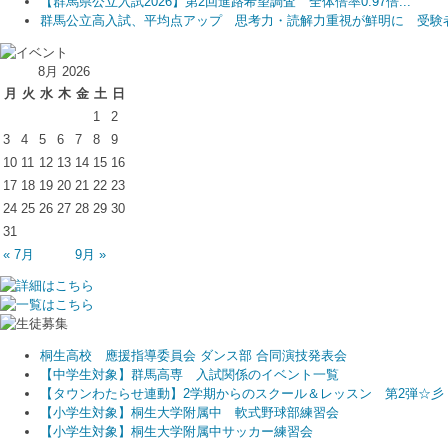
【群馬県公立入試2026】第2回進路希望調査 全体倍率0.97倍...
群馬公立高入試、平均点アップ 思考力・読解力重視が鮮明に 受験者.
8月 2026
月
火
水
木
金
土
日
1
2
3
4
5
6
7
8
9
10
11
12
13
14
15
16
17
18
19
20
21
22
23
24
25
26
27
28
29
30
31
« 7月
9月 »
桐生高校 應援指導委員会 ダンス部 合同演技発表会
【中学生対象】群馬高専 入試関係のイベント一覧
【タウンわたらせ連動】2学期からのスクール＆レッスン 第2弾☆彡
【小学生対象】桐生大学附属中 軟式野球部練習会
【小学生対象】桐生大学附属中サッカー練習会