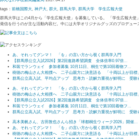
tags：
前橋国際大
,
神戸大
,
群大
,
群馬大学
,
群馬大学 学生広報大使
群馬大学はこの4月から「学生広報大使」を募集している。 「学生広報大
発信を行うのが主な活動内容だ。中には大学オリジナルグッズのプロデュース
あ、それってグンマ！ 「を」の言い方から覗く群馬学入門
【群馬県公立入試2026】第2回進路希望調査 全体倍率0.97倍...
和装でランウェイ 参加者募集 10月11日、桐生で第10回着物フ...
樹徳の梅山さん大相撲へ 二子山親方に決意語る 「十両以上が目標
群馬公立高入試、平均点アップ 思考力・読解力重視が鮮明に 受験者.
あ、それってグンマ！ 「を」の言い方から覗く群馬学入門
樹徳の梅山さん大相撲へ 二子山親方に決意語る 「十両以上が目標
【群馬県公立入試2026】第2回進路希望調査 全体倍率0.97倍...
和装でランウェイ 参加者募集 10月11日、桐生で第10回着物フ...
群馬公立高入試、平均点アップ 思考力・読解力重視が鮮明に 受験者.
高木美帆さん、古田敦也さんら招き「球都桐生ウィーク2026」開催...
あ、それってグンマ！ 「を」の言い方から覗く群馬学入門
樹徳の梅山さん大相撲へ 二子山親方に決意語る 「十両以上が目標