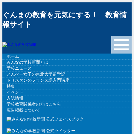
ぐんまの教育を元気にする！ 教育情
報サイト
メニュー
ホーム
みんなの学校新聞とは
学校ニュース
ホーム
»
学校ニュース
»
前橋工科大
とんぺー女子の東北大学留学記
トリスタンのフランス語入門講座
特集
イベント
学校ニュース
入試情報
学校教育関係者の方はこちら
広告掲載について
前橋工科大でも「こども科学教室」を開催
ー8月
2017.07.19
みんなの学校新聞編集局