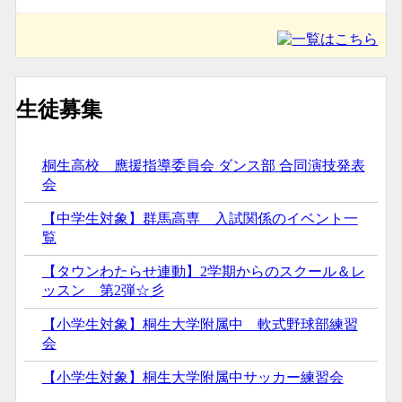
生徒募集
桐生高校 應援指導委員会 ダンス部 合同演技発表
会
【中学生対象】群馬高専 入試関係のイベント一
覧
【タウンわたらせ連動】2学期からのスクール＆レ
ッスン 第2弾☆彡
【小学生対象】桐生大学附属中 軟式野球部練習
会
【小学生対象】桐生大学附属中サッカー練習会