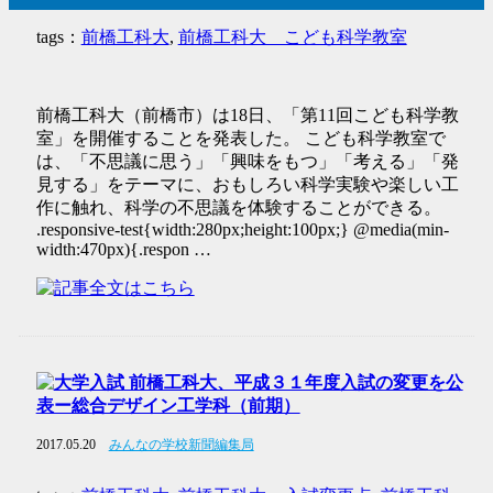
tags：
前橋工科大
,
前橋工科大 こども科学教室
前橋工科大（前橋市）は18日、「第11回こども科学教
室」を開催することを発表した。 こども科学教室で
は、「不思議に思う」「興味をもつ」「考える」「発
見する」をテーマに、おもしろい科学実験や楽しい工
作に触れ、科学の不思議を体験することができる。
.responsive-test{width:280px;height:100px;} @media(min-
width:470px){.respon …
前橋工科大、平成３１年度入試の変更を公
表ー総合デザイン工学科（前期）
2017.05.20
みんなの学校新聞編集局