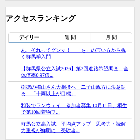
アクセスランキング
デイリー
週 間
月 間
あ、それってグンマ！ 「を」の言い方から覗
あ、それってグンマ！ 「を」の言い方から覗
高木美帆さん、古田敦也さんら招き「球都桐生
く群馬学入門
く群馬学入門
ウィーク2026」開催...
【群馬県公立入試2026】第2回進路希望調査 全
樹徳の梅山さん大相撲へ 二子山親方に決意語
あ、それってグンマ！ 「を」の言い方から覗
体倍率0.97倍...
る 「十両以上が目標」
く群馬学入門
樹徳の梅山さん大相撲へ 二子山親方に決意語
【群馬県公立入試2026】第2回進路希望調査 全
樹徳の梅山さん大相撲へ 二子山親方に決意語
る 「十両以上が目標」
体倍率0.97倍...
る 「十両以上が目標」
和装でランウェイ 参加者募集 10月11日、桐生
和装でランウェイ 参加者募集 10月11日、桐生
【群馬県公立入試2026】第2回進路希望調査 全
で第10回着物フ...
で第10回着物フ...
体倍率0.97倍...
群馬公立高入試、平均点アップ 思考力・読解
群馬公立高入試、平均点アップ 思考力・読解
群馬公立高入試、平均点アップ 思考力・読解
力重視が鮮明に 受験者...
力重視が鮮明に 受験者...
力重視が鮮明に 受験者...