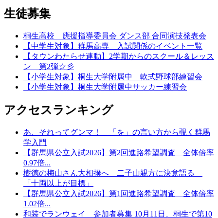
生徒募集
桐生高校 應援指導委員会 ダンス部 合同演技発表会
【中学生対象】群馬高専 入試関係のイベント一覧
【タウンわたらせ連動】2学期からのスクール＆レッス
ン 第2弾☆彡
【小学生対象】桐生大学附属中 軟式野球部練習会
【小学生対象】桐生大学附属中サッカー練習会
アクセスランキング
あ、それってグンマ！ 「を」の言い方から覗く群馬
学入門
【群馬県公立入試2026】第2回進路希望調査 全体倍率
0.97倍...
樹徳の梅山さん大相撲へ 二子山親方に決意語る
「十両以上が目標」
【群馬県公立入試2026】第1回進路希望調査 全体倍率
1.02倍...
和装でランウェイ 参加者募集 10月11日、桐生で第10