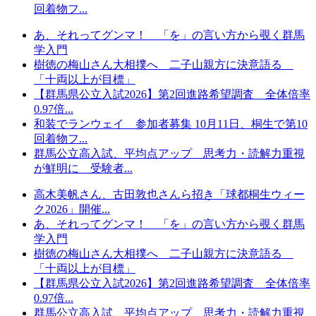
回着物フ...
あ、それってグンマ！ 「を」の言い方から覗く群馬
学入門
樹徳の梅山さん大相撲へ 二子山親方に決意語る
「十両以上が目標」
【群馬県公立入試2026】第2回進路希望調査 全体倍率
0.97倍...
和装でランウェイ 参加者募集 10月11日、桐生で第10
回着物フ...
群馬公立高入試、平均点アップ 思考力・読解力重視
が鮮明に 受験者...
高木美帆さん、古田敦也さんら招き「球都桐生ウィー
ク2026」開催...
あ、それってグンマ！ 「を」の言い方から覗く群馬
学入門
樹徳の梅山さん大相撲へ 二子山親方に決意語る
「十両以上が目標」
【群馬県公立入試2026】第2回進路希望調査 全体倍率
0.97倍...
群馬公立高入試、平均点アップ 思考力・読解力重視