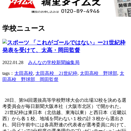
学校ニュース
「これがゴールではない」ー21世紀枠
発表を受けて、太高・岡田監督
2022.01.28
みんなの学校新聞編集局
tags：
太田高校
,
太田高校 21世紀枠
,
太田高校 野球部
,
太
田高校 野球部 岡田監督
28日、第94回選抜高等学校野球大会の出場32校を決める選
考委員会が毎日新聞大阪本社（大阪市北区）で開かれた。
21世紀枠は東日本（北信越、東海以東）と西日本（近畿以
西）から各１校、地域を問わない１校の計３校から選出さ
れ、同日午前中には各高野連の代表者が選考委員に向けて、
オンラインで3分程度の選考理由のプレゼンテーションが行