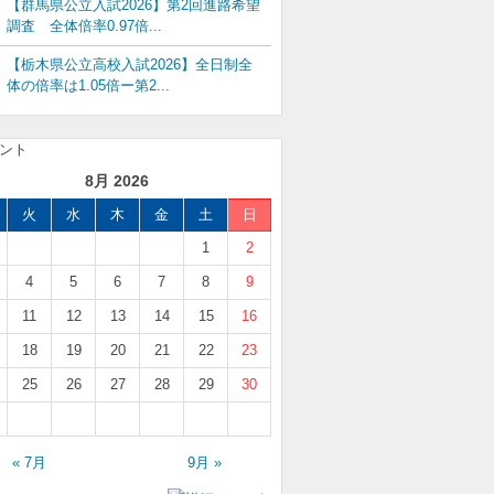
【群馬県公立入試2026】第2回進路希望
調査 全体倍率0.97倍...
【栃木県公立高校入試2026】全日制全
体の倍率は1.05倍ー第2...
8月 2026
火
水
木
金
土
日
1
2
4
5
6
7
8
9
11
12
13
14
15
16
18
19
20
21
22
23
25
26
27
28
29
30
« 7月
9月 »