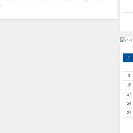
…
あ、それってグンマ！ 「を」の言い
方から覗く群馬学入門
樹徳の梅山さん大相撲へ 二子山親方
に決意語る 「十両以上が目標」
月
和装でランウェイ 参加者募集 10月11
日、桐生で第10回着物フ...
3
【栃木県公立高校入試2026】全日制全
10
体の倍率は1.05倍ー第2...
17
群馬公立高入試、平均点アップ 思考
力・読解力重視が鮮明に 受験者...
24
31
田敦也さんら招き
026」開催...
マ！ 「を」の言い