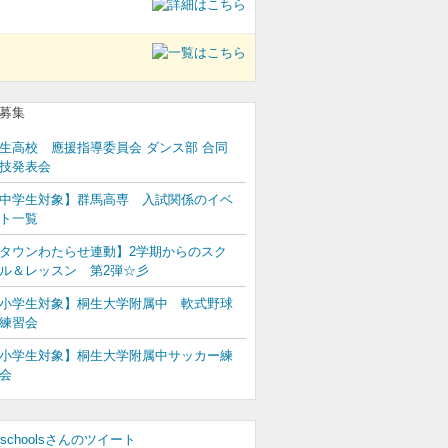
生高校 應援指導委員会 ダンス部 合同
技発表会
中学生対象】群馬高専 入試関係のイベ
ト一覧
タウンわたらせ連動】2学期からのスク
ル＆レッスン 第2弾☆彡
小学生対象】桐生大学附属中 軟式野球
練習会
小学生対象】桐生大学附属中サッカー練
会
_schoolsさんのツイート