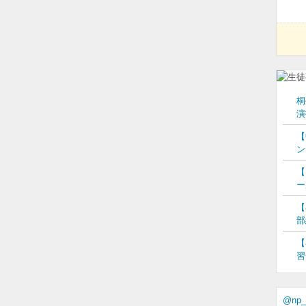
入門
相撲へ 二子山親方
両以上が目標」
026】第2回進路希望
倍...
桐
参加者募集 10月11
演
物フ...
【
ン
【
ー
【
部
【
習
@np