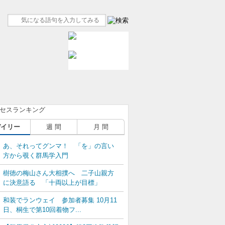
デイリー
週 間
月 間
あ、それってグンマ！ 「を」の言い
方から覗く群馬学入門
樹徳の梅山さん大相撲へ 二子山親方
に決意語る 「十両以上が目標」
和装でランウェイ 参加者募集 10月11
日、桐生で第10回着物フ...