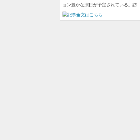
ョン豊かな演目が予定されている。訪 
高木美帆さん、古
「球都桐生ウィーク2
あ、それってグン