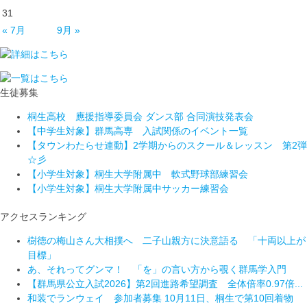
31
« 7月
9月 »
生徒募集
桐生高校 應援指導委員会 ダンス部 合同演技発表会
【中学生対象】群馬高専 入試関係のイベント一覧
【タウンわたらせ連動】2学期からのスクール＆レッスン 第2弾
☆彡
【小学生対象】桐生大学附属中 軟式野球部練習会
【小学生対象】桐生大学附属中サッカー練習会
アクセスランキング
樹徳の梅山さん大相撲へ 二子山親方に決意語る 「十両以上が
目標」
あ、それってグンマ！ 「を」の言い方から覗く群馬学入門
【群馬県公立入試2026】第2回進路希望調査 全体倍率0.97倍...
和装でランウェイ 参加者募集 10月11日、桐生で第10回着物