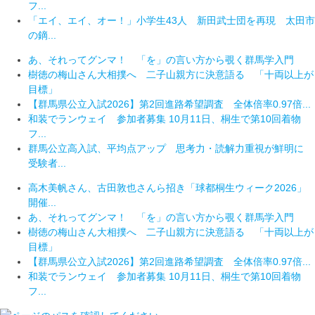
フ...
「エイ、エイ、オー！」小学生43人 新田武士団を再現 太田市
の鏑...
あ、それってグンマ！ 「を」の言い方から覗く群馬学入門
樹徳の梅山さん大相撲へ 二子山親方に決意語る 「十両以上が
目標」
【群馬県公立入試2026】第2回進路希望調査 全体倍率0.97倍...
和装でランウェイ 参加者募集 10月11日、桐生で第10回着物
フ...
群馬公立高入試、平均点アップ 思考力・読解力重視が鮮明に
受験者...
高木美帆さん、古田敦也さんら招き「球都桐生ウィーク2026」
開催...
あ、それってグンマ！ 「を」の言い方から覗く群馬学入門
樹徳の梅山さん大相撲へ 二子山親方に決意語る 「十両以上が
目標」
【群馬県公立入試2026】第2回進路希望調査 全体倍率0.97倍...
和装でランウェイ 参加者募集 10月11日、桐生で第10回着物
フ...