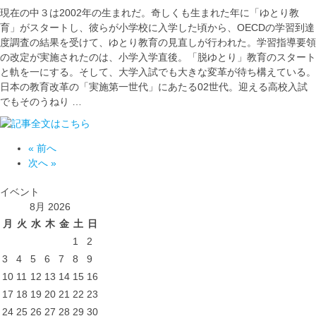
現在の中３は2002年の生まれだ。奇しくも生まれた年に「ゆとり教
育」がスタートし、彼らが小学校に入学した頃から、OECDの学習到達
度調査の結果を受けて、ゆとり教育の見直しが行われた。学習指導要領
の改定が実施されたのは、小学入学直後。「脱ゆとり」教育のスタート
と軌を一にする。そして、大学入試でも大きな変革が待ち構えている。
日本の教育改革の「実施第一世代」にあたる02世代。迎える高校入試
でもそのうねり …
« 前へ
次へ »
イベント
8月 2026
月
火
水
木
金
土
日
1
2
3
4
5
6
7
8
9
10
11
12
13
14
15
16
17
18
19
20
21
22
23
24
25
26
27
28
29
30