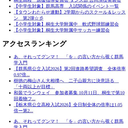
桐生高校 應援指導委員会 ダンス部 合同演技発表会
【中学生対象】群馬高専 入試関係のイベント一覧
【タウンわたらせ連動】2学期からのスクール＆レッス
ン 第2弾☆彡
【小学生対象】桐生大学附属中 軟式野球部練習会
【小学生対象】桐生大学附属中サッカー練習会
アクセスランキング
あ、それってグンマ！ 「を」の言い方から覗く群馬
学入門
【群馬県公立入試2026】第2回進路希望調査 全体倍率
0.97倍...
樹徳の梅山さん大相撲へ 二子山親方に決意語る
「十両以上が目標」
和装でランウェイ 参加者募集 10月11日、桐生で第10
回着物フ...
【栃木県公立高校入試2026】全日制全体の倍率は1.05
倍ー第2...
あ、それってグンマ！ 「を」の言い方から覗く群馬
学入門