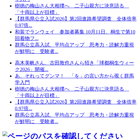
樹徳の梅山さん大相撲へ 二子山親方に決意語る
「十両以上が目標」
【群馬県公立入試2026】第2回進路希望調査 全体倍率
0.97倍...
和装でランウェイ 参加者募集 10月11日、桐生で第10
回着物フ...
群馬公立高入試、平均点アップ 思考力・読解力重視
が鮮明に 受験者...
高木美帆さん、古田敦也さんら招き「球都桐生ウィー
ク2026」開催...
あ、それってグンマ！ 「を」の言い方から覗く群馬
学入門
樹徳の梅山さん大相撲へ 二子山親方に決意語る
「十両以上が目標」
【群馬県公立入試2026】第2回進路希望調査 全体倍率
0.97倍...
群馬公立高入試、平均点アップ 思考力・読解力重視
が鮮明に 受験者...