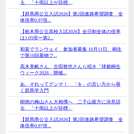
る 「十両以上が目標」
【群馬県公立入試2026】第2回進路希望調査 全
体倍率0.97倍...
【栃木県公立高校入試2026】全日制全体の倍率
は1.05倍ー第2...
和装でランウェイ 参加者募集 10月11日、桐生
で第10回着物フ...
高木美帆さん、古田敦也さんら招き「球都桐生
ウィーク2026」開催...
あ、それってグンマ！ 「を」の言い方から覗
く群馬学入門
樹徳の梅山さん大相撲へ 二子山親方に決意語
る 「十両以上が目標」
【群馬県公立入試2026】第2回進路希望調査 全
体倍率0.97倍...