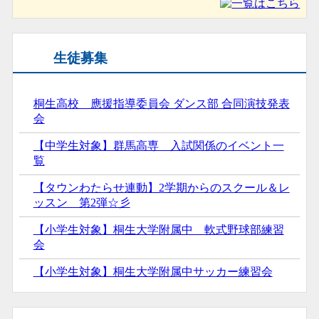
生徒募集
桐生高校 應援指導委員会 ダンス部 合同演技発表
会
【中学生対象】群馬高専 入試関係のイベント一
覧
【タウンわたらせ連動】2学期からのスクール＆レ
ッスン 第2弾☆彡
【小学生対象】桐生大学附属中 軟式野球部練習
会
【小学生対象】桐生大学附属中サッカー練習会