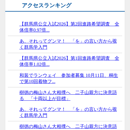
アクセスランキング
【群馬県公立入試2026】第2回進路希望調査 全
体倍率0.97倍...
あ、それってグンマ！ 「を」の言い方から覗
く群馬学入門
【群馬県公立入試2026】第1回進路希望調査 全
体倍率1.02倍...
和装でランウェイ 参加者募集 10月11日、桐生
で第10回着物フ...
樹徳の梅山さん大相撲へ 二子山親方に決意語
る 「十両以上が目標」
あ、それってグンマ！ 「を」の言い方から覗
く群馬学入門
樹徳の梅山さん大相撲へ 二子山親方に決意語