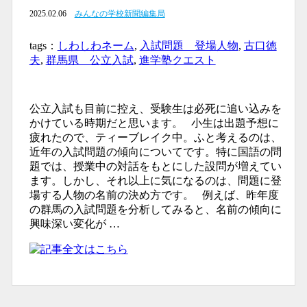
2025.02.06
みんなの学校新聞編集局
tags：
しわしわネーム
,
入試問題 登場人物
,
古口徳
夫
,
群馬県 公立入試
,
進学塾クエスト
公立入試も目前に控え、受験生は必死に追い込みを
かけている時期だと思います。 小生は出題予想に
疲れたので、ティーブレイク中。ふと考えるのは、
近年の入試問題の傾向についてです。特に国語の問
題では、授業中の対話をもとにした設問が増えてい
ます。しかし、それ以上に気になるのは、問題に登
場する人物の名前の決め方です。 例えば、昨年度
の群馬の入試問題を分析してみると、名前の傾向に
興味深い変化が …