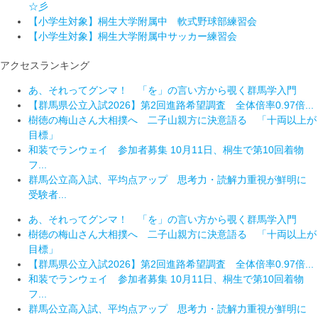
☆彡
【小学生対象】桐生大学附属中 軟式野球部練習会
【小学生対象】桐生大学附属中サッカー練習会
アクセスランキング
あ、それってグンマ！ 「を」の言い方から覗く群馬学入門
【群馬県公立入試2026】第2回進路希望調査 全体倍率0.97倍...
樹徳の梅山さん大相撲へ 二子山親方に決意語る 「十両以上が
目標」
和装でランウェイ 参加者募集 10月11日、桐生で第10回着物
フ...
群馬公立高入試、平均点アップ 思考力・読解力重視が鮮明に
受験者...
あ、それってグンマ！ 「を」の言い方から覗く群馬学入門
樹徳の梅山さん大相撲へ 二子山親方に決意語る 「十両以上が
目標」
【群馬県公立入試2026】第2回進路希望調査 全体倍率0.97倍...
和装でランウェイ 参加者募集 10月11日、桐生で第10回着物
フ...
群馬公立高入試、平均点アップ 思考力・読解力重視が鮮明に