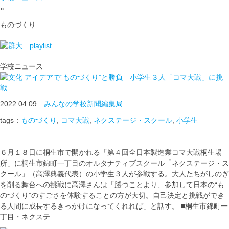
»
ものづくり
学校ニュース
アイデアで“ものづくり”と勝負 小学生３人「コマ大戦」に挑
戦
2022.04.09
みんなの学校新聞編集局
tags：
ものづくり
,
コマ大戦
,
ネクステージ・スクール
,
小学生
６月１８日に桐生市で開かれる「第４回全日本製造業コマ大戦桐生場
所」に桐生市錦町一丁目のオルタナティブスクール「ネクステージ・ス
クール」（高澤典義代表）の小学生３人が参戦する。大人たちがしのぎ
を削る舞台への挑戦に高澤さんは「勝つことより、参加して日本の“も
のづくり”のすごさを体験することの方が大切。自己決定と挑戦ができ
る人間に成長するきっかけになってくれれば」と話す。 ■桐生市錦町一
丁目・ネクステ …