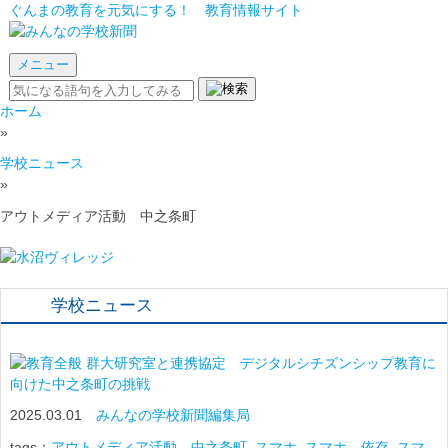
ぐんまの教育を元気にする！ 教育情報サイト
メニュー
ホーム
»
学校ニュース
»
アウトメディア活動 中之条町
学校ニュース
群大研究室と連携協定 デジタルシチズンシップ教育に
向けた中之条町の挑戦
2025.03.01
みんなの学校新聞編集局
tags：
アウトメディア活動 中之条町
,
スマホ
,
スマホ 依存
,
スマ