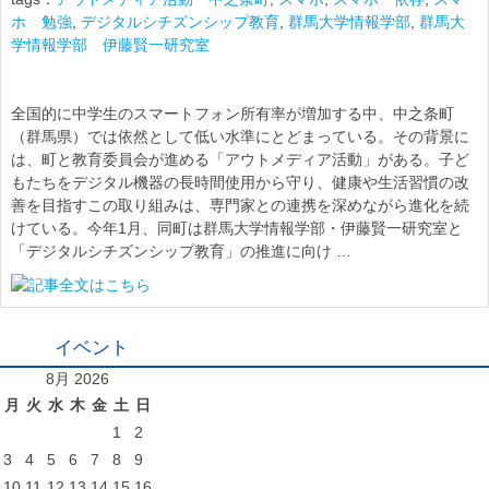
ホ 勉強
,
デジタルシチズンシップ教育
,
群馬大学情報学部
,
群馬大
学情報学部 伊藤賢一研究室
全国的に中学生のスマートフォン所有率が増加する中、中之条町
（群馬県）では依然として低い水準にとどまっている。その背景に
は、町と教育委員会が進める「アウトメディア活動」がある。子ど
もたちをデジタル機器の長時間使用から守り、健康や生活習慣の改
善を目指すこの取り組みは、専門家との連携を深めながら進化を続
けている。今年1月、同町は群馬大学情報学部・伊藤賢一研究室と
「デジタルシチズンシップ教育」の推進に向け …
イベント
8月 2026
月
火
水
木
金
土
日
1
2
3
4
5
6
7
8
9
10
11
12
13
14
15
16