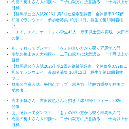
樹徳の梅山さん大相撲へ 二子山親方に決意語る 「十両以上が
目標」
【群馬県公立入試2026】第2回進路希望調査 全体倍率0.97倍...
和装でランウェイ 参加者募集 10月11日、桐生で第10回着物
フ...
「エイ、エイ、オー！」小学生43人 新田武士団を再現 太田市
の鏑...
あ、それってグンマ！ 「を」の言い方から覗く群馬学入門
樹徳の梅山さん大相撲へ 二子山親方に決意語る 「十両以上が
目標」
【群馬県公立入試2026】第2回進路希望調査 全体倍率0.97倍...
和装でランウェイ 参加者募集 10月11日、桐生で第10回着物
フ...
群馬公立高入試、平均点アップ 思考力・読解力重視が鮮明に
受験者...
高木美帆さん、古田敦也さんら招き「球都桐生ウィーク2026」
開催...
あ、それってグンマ！ 「を」の言い方から覗く群馬学入門
樹徳の梅山さん大相撲へ 二子山親方に決意語る 「十両以上が
目標」