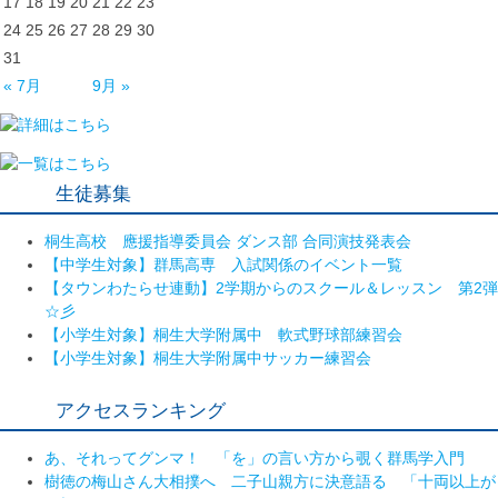
17
18
19
20
21
22
23
24
25
26
27
28
29
30
31
« 7月
9月 »
生徒募集
桐生高校 應援指導委員会 ダンス部 合同演技発表会
【中学生対象】群馬高専 入試関係のイベント一覧
【タウンわたらせ連動】2学期からのスクール＆レッスン 第2弾
☆彡
【小学生対象】桐生大学附属中 軟式野球部練習会
【小学生対象】桐生大学附属中サッカー練習会
アクセスランキング
あ、それってグンマ！ 「を」の言い方から覗く群馬学入門
樹徳の梅山さん大相撲へ 二子山親方に決意語る 「十両以上が