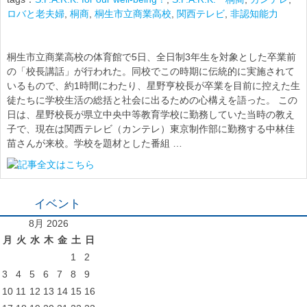
ロバと老夫婦
,
桐商
,
桐生市立商業高校
,
関西テレビ
,
非認知能力
桐生市立商業高校の体育館で5日、全日制3年生を対象とした卒業前
の「校長講話」が行われた。同校でこの時期に伝統的に実施されて
いるもので、約1時間にわたり、星野亨校長が卒業を目前に控えた生
徒たちに学校生活の総括と社会に出るための心構えを語った。 この
日は、星野校長が県立中央中等教育学校に勤務していた当時の教え
子で、現在は関西テレビ（カンテレ）東京制作部に勤務する中林佳
苗さんが来校。学校を題材とした番組 …
イベント
8月 2026
月
火
水
木
金
土
日
1
2
3
4
5
6
7
8
9
10
11
12
13
14
15
16