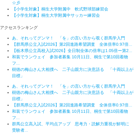
☆彡
【小学生対象】桐生大学附属中 軟式野球部練習会
【小学生対象】桐生大学附属中サッカー練習会
アクセスランキング
あ、それってグンマ！ 「を」の言い方から覗く群馬学入門
【群馬県公立入試2026】第2回進路希望調査 全体倍率0.97倍...
【栃木県公立高校入試2026】全日制全体の倍率は1.05倍ー第2...
和装でランウェイ 参加者募集 10月11日、桐生で第10回着物
フ...
樹徳の梅山さん大相撲へ 二子山親方に決意語る 「十両以上が
目標」
あ、それってグンマ！ 「を」の言い方から覗く群馬学入門
樹徳の梅山さん大相撲へ 二子山親方に決意語る 「十両以上が
目標」
【群馬県公立入試2026】第2回進路希望調査 全体倍率0.97倍...
和装でランウェイ 参加者募集 10月11日、桐生で第10回着物
フ...
群馬公立高入試、平均点アップ 思考力・読解力重視が鮮明に
受験者...