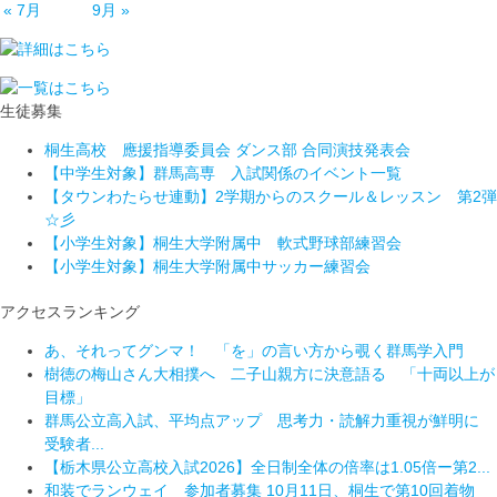
« 7月
9月 »
生徒募集
桐生高校 應援指導委員会 ダンス部 合同演技発表会
【中学生対象】群馬高専 入試関係のイベント一覧
【タウンわたらせ連動】2学期からのスクール＆レッスン 第2弾
☆彡
【小学生対象】桐生大学附属中 軟式野球部練習会
【小学生対象】桐生大学附属中サッカー練習会
アクセスランキング
あ、それってグンマ！ 「を」の言い方から覗く群馬学入門
樹徳の梅山さん大相撲へ 二子山親方に決意語る 「十両以上が
目標」
群馬公立高入試、平均点アップ 思考力・読解力重視が鮮明に
受験者...
【栃木県公立高校入試2026】全日制全体の倍率は1.05倍ー第2...
和装でランウェイ 参加者募集 10月11日、桐生で第10回着物