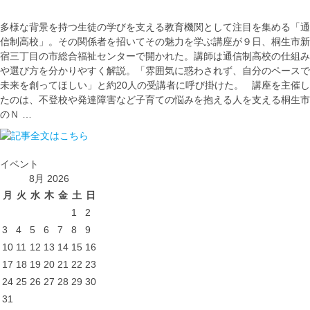
多様な背景を持つ生徒の学びを支える教育機関として注目を集める「通
信制高校」。その関係者を招いてその魅力を学ぶ講座が９日、桐生市新
宿三丁目の市総合福祉センターで開かれた。講師は通信制高校の仕組み
や選び方を分かりやすく解説。「雰囲気に惑わされず、自分のペースで
未来を創ってほしい」と約20人の受講者に呼び掛けた。 講座を主催し
たのは、不登校や発達障害など子育ての悩みを抱える人を支える桐生市
のＮ …
イベント
8月 2026
月
火
水
木
金
土
日
1
2
3
4
5
6
7
8
9
10
11
12
13
14
15
16
17
18
19
20
21
22
23
24
25
26
27
28
29
30
31