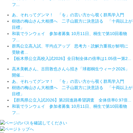
フ...
あ、それってグンマ！ 「を」の言い方から覗く群馬学入門
樹徳の梅山さん大相撲へ 二子山親方に決意語る 「十両以上が
目標」
和装でランウェイ 参加者募集 10月11日、桐生で第10回着物
フ...
群馬公立高入試、平均点アップ 思考力・読解力重視が鮮明に
受験者...
【栃木県公立高校入試2026】全日制全体の倍率は1.05倍ー第2...
高木美帆さん、古田敦也さんら招き「球都桐生ウィーク2026」
開催...
あ、それってグンマ！ 「を」の言い方から覗く群馬学入門
樹徳の梅山さん大相撲へ 二子山親方に決意語る 「十両以上が
目標」
【群馬県公立入試2026】第2回進路希望調査 全体倍率0.97倍...
和装でランウェイ 参加者募集 10月11日、桐生で第10回着物
フ...