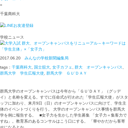
»
千葉商科大
学校ニュース
群大、オープンキャンパスをリニューアル～キーワードは
「学生主体」×「女子力」
2017.06.20
みんなの学校新聞編集局
tags：
千葉商科大
,
国士舘大
,
女子カフェ
,
群大 オープンキャンパス
,
群馬大学 学生広報大使
,
群馬大学 ＧＵ’ＤＡＹ
群馬大学のオープンキャンパスは今年から「ＧＵ’ＤＡＹ」（グッデ
イ）と名称を変える。すでに任命式が行われた「学生広報大使」がスタ
ッフに加わり、来月9日（日）のオープンキャンパスに向けて、学生主
体のイベントづくりを行う。 大学のオープンキャンパス事情を群馬大
学を例に報告する。 ■女子力を生かした学生募集 「女子力＝集客力で
すね」。教育系のあるコンサルはこう口にする。 「華やかだから客寄
せになるとか …