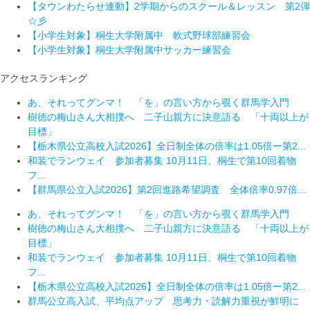
【タウンわたらせ連動】2学期からのスクール＆レッスン 第2弾
☆彡
【小学生対象】桐生大学附属中 軟式野球部練習会
【小学生対象】桐生大学附属中サッカー練習会
アクセスランキング
あ、それってグンマ！ 「を」の言い方から覗く群馬学入門
樹徳の梅山さん大相撲へ 二子山親方に決意語る 「十両以上が
目標」
【栃木県公立高校入試2026】全日制全体の倍率は1.05倍ー第2...
和装でランウェイ 参加者募集 10月11日、桐生で第10回着物
フ...
【群馬県公立入試2026】第2回進路希望調査 全体倍率0.97倍...
あ、それってグンマ！ 「を」の言い方から覗く群馬学入門
樹徳の梅山さん大相撲へ 二子山親方に決意語る 「十両以上が
目標」
和装でランウェイ 参加者募集 10月11日、桐生で第10回着物
フ...
【栃木県公立高校入試2026】全日制全体の倍率は1.05倍ー第2...
群馬公立高入試、平均点アップ 思考力・読解力重視が鮮明に