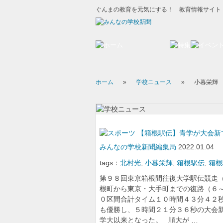
ぐんまの教育を元気にする！ 教育情報サイト
ホーム
»
学校ニュース
»
小暮栄輝
【箱根駅伝】青学が大会新
みんなの学校新聞編集局
2022.01.04
tags：
北村光
,
小暮栄輝
,
箱根駅伝
,
箱根
第９８回東京箱根間往復大学駅伝競走
根町から東京・大手町までの復路（６
０区間合計タイム１０時間４３分４２
も優勝し、５時間２１分３６秒の大会
学大以来となった。 順大が …