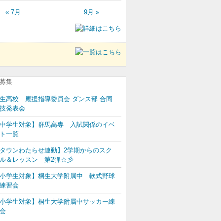
« 7月
9月 »
生高校 應援指導委員会 ダンス部 合同
技発表会
中学生対象】群馬高専 入試関係のイベ
ト一覧
タウンわたらせ連動】2学期からのスク
ル＆レッスン 第2弾☆彡
小学生対象】桐生大学附属中 軟式野球
練習会
小学生対象】桐生大学附属中サッカー練
会