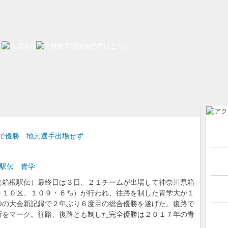
で優勝 地元選手出場せず
駅伝 青学
（箱根駅伝）最終日は３日、２１チームが出場して神奈川県箱
～１０区、１０９・６㌔）が行われ、往路を制した青学大が１
秒の大会新記録で２年ぶり６度目の総合優勝を遂げた。復路で
新をマーク。往路、復路とも制した完全優勝は２０１７年の青