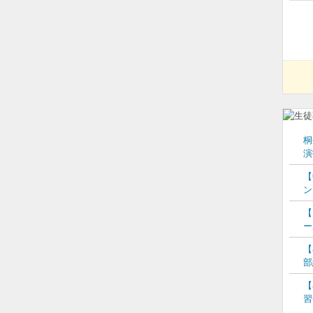
桐
演
【
ン
【
ー
【
部
【
習