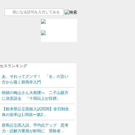
あ、それってグンマ！ 「を」の言い
方から覗く群馬学入門
樹徳の梅山さん大相撲へ 二子山親方
に決意語る 「十両以上が目標」
【栃木県公立高校入試2026】全日制全
体の倍率は1.05倍ー第2...
群馬公立高入試、平均点アップ 思考
力・読解力重視が鮮明に 受験者...