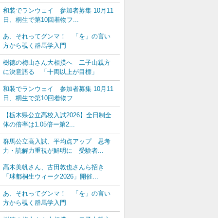
和装でランウェイ 参加者募集 10月11
日、桐生で第10回着物フ...
あ、それってグンマ！ 「を」の言い
方から覗く群馬学入門
樹徳の梅山さん大相撲へ 二子山親方
に決意語る 「十両以上が目標」
和装でランウェイ 参加者募集 10月11
日、桐生で第10回着物フ...
【栃木県公立高校入試2026】全日制全
体の倍率は1.05倍ー第2...
群馬公立高入試、平均点アップ 思考
力・読解力重視が鮮明に 受験者...
高木美帆さん、古田敦也さんら招き
「球都桐生ウィーク2026」開催...
あ、それってグンマ！ 「を」の言い
方から覗く群馬学入門