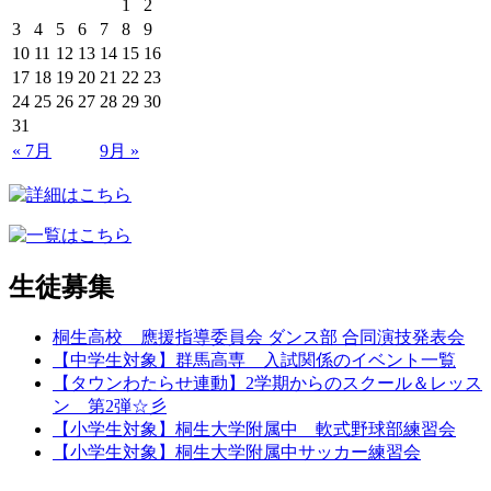
1
2
3
4
5
6
7
8
9
10
11
12
13
14
15
16
17
18
19
20
21
22
23
24
25
26
27
28
29
30
31
« 7月
9月 »
生徒募集
桐生高校 應援指導委員会 ダンス部 合同演技発表会
【中学生対象】群馬高専 入試関係のイベント一覧
【タウンわたらせ連動】2学期からのスクール＆レッス
ン 第2弾☆彡
【小学生対象】桐生大学附属中 軟式野球部練習会
【小学生対象】桐生大学附属中サッカー練習会