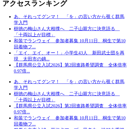
アクセスランキング
あ、それってグンマ！ 「を」の言い方から覗く群馬
学入門
樹徳の梅山さん大相撲へ 二子山親方に決意語る
「十両以上が目標」
和装でランウェイ 参加者募集 10月11日、桐生で第10
回着物フ...
「エイ、エイ、オー！」小学生43人 新田武士団を再
現 太田市の鏑...
【群馬県公立入試2026】第2回進路希望調査 全体倍率
0.97倍...
あ、それってグンマ！ 「を」の言い方から覗く群馬
学入門
樹徳の梅山さん大相撲へ 二子山親方に決意語る
「十両以上が目標」
【群馬県公立入試2026】第2回進路希望調査 全体倍率
0.97倍...
和装でランウェイ 参加者募集 10月11日、桐生で第10
回着物フ...