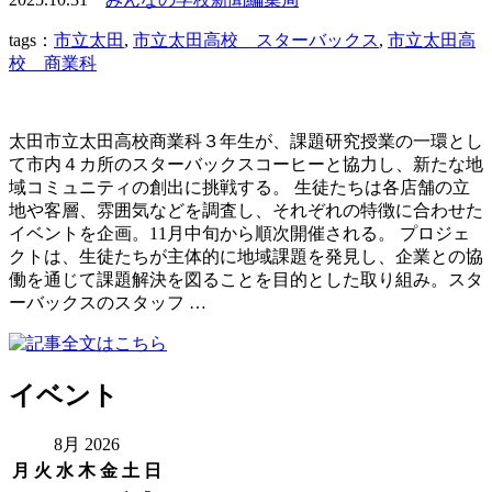
tags：
市立太田
,
市立太田高校 スターバックス
,
市立太田高
校 商業科
太田市立太田高校商業科３年生が、課題研究授業の一環とし
て市内４カ所のスターバックスコーヒーと協力し、新たな地
域コミュニティの創出に挑戦する。 生徒たちは各店舗の立
地や客層、雰囲気などを調査し、それぞれの特徴に合わせた
イベントを企画。11月中旬から順次開催される。 プロジェ
クトは、生徒たちが主体的に地域課題を発見し、企業との協
働を通じて課題解決を図ることを目的とした取り組み。スタ
ーバックスのスタッフ …
イベント
8月 2026
月
火
水
木
金
土
日