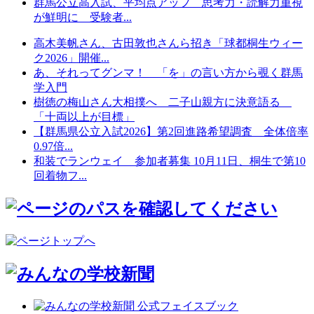
群馬公立高入試、平均点アップ 思考力・読解力重視
が鮮明に 受験者...
高木美帆さん、古田敦也さんら招き「球都桐生ウィー
ク2026」開催...
あ、それってグンマ！ 「を」の言い方から覗く群馬
学入門
樹徳の梅山さん大相撲へ 二子山親方に決意語る
「十両以上が目標」
【群馬県公立入試2026】第2回進路希望調査 全体倍率
0.97倍...
和装でランウェイ 参加者募集 10月11日、桐生で第10
回着物フ...