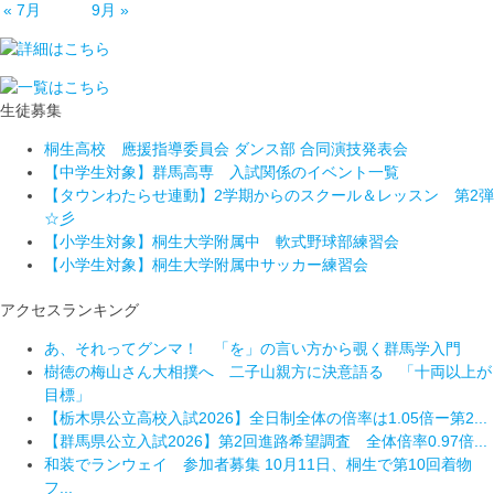
« 7月
9月 »
生徒募集
桐生高校 應援指導委員会 ダンス部 合同演技発表会
【中学生対象】群馬高専 入試関係のイベント一覧
【タウンわたらせ連動】2学期からのスクール＆レッスン 第2弾
☆彡
【小学生対象】桐生大学附属中 軟式野球部練習会
【小学生対象】桐生大学附属中サッカー練習会
アクセスランキング
あ、それってグンマ！ 「を」の言い方から覗く群馬学入門
樹徳の梅山さん大相撲へ 二子山親方に決意語る 「十両以上が
目標」
【栃木県公立高校入試2026】全日制全体の倍率は1.05倍ー第2...
【群馬県公立入試2026】第2回進路希望調査 全体倍率0.97倍...
和装でランウェイ 参加者募集 10月11日、桐生で第10回着物
フ...