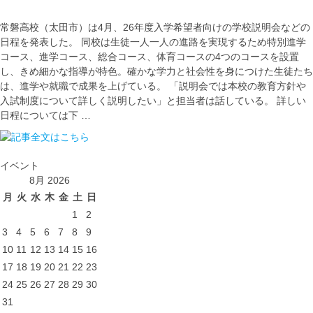
常磐高校（太田市）は4月、26年度入学希望者向けの学校説明会などの
日程を発表した。 同校は生徒一人一人の進路を実現するため特別進学
コース、進学コース、総合コース、体育コースの4つのコースを設置
し、きめ細かな指導が特色。確かな学力と社会性を身につけた生徒たち
は、進学や就職で成果を上げている。 「説明会では本校の教育方針や
入試制度について詳しく説明したい」と担当者は話している。 詳しい
日程については下 …
イベント
8月 2026
月
火
水
木
金
土
日
1
2
3
4
5
6
7
8
9
10
11
12
13
14
15
16
17
18
19
20
21
22
23
24
25
26
27
28
29
30
31