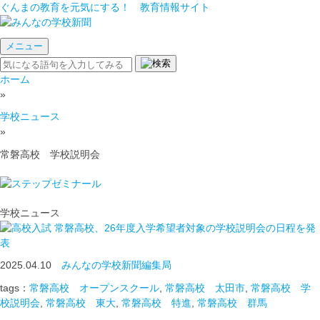
ぐんまの教育を元気にする！ 教育情報サイト
メニュー
ホーム
»
学校ニュース
»
常磐高校 学校説明会
学校ニュース
常磐高校、26年度入学希望者対象の学校説明会の日程を発
表
2025.04.10
みんなの学校新聞編集局
tags：
常磐高校 オープンスクール
,
常磐高校 太田市
,
常磐高校 学
校説明会
,
常磐高校 東大
,
常磐高校 特進
,
常磐高校 群馬