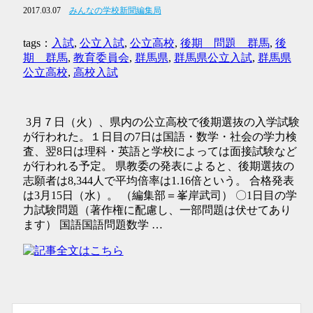
2017.03.07
みんなの学校新聞編集局
tags：
入試
,
公立入試
,
公立高校
,
後期 問題 群馬
,
後
期 群馬
,
教育委員会
,
群馬県
,
群馬県公立入試
,
群馬県
公立高校
,
高校入試
3月７日（火）、県内の公立高校で後期選抜の入学試験
が行われた。１日目の7日は国語・数学・社会の学力検
査、翌8日は理科・英語と学校によっては面接試験など
が行われる予定。 県教委の発表によると、後期選抜の
志願者は8,344人で平均倍率は1.16倍という。 合格発表
は3月15日（水）。 （編集部＝峯岸武司） 〇1日目の学
力試験問題（著作権に配慮し、一部問題は伏せてあり
ます） 国語国語問題数学 …