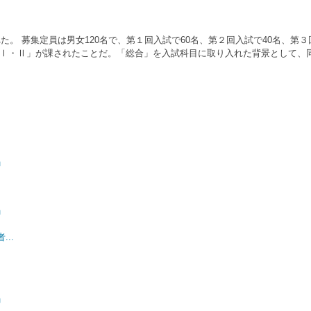
。 募集定員は男女120名で、第１回入試で60名、第２回入試で40名、第
合Ⅰ・Ⅱ」が課されたことだ。「総合」を入試科目に取り入れた背景として、同
」
」
..
」