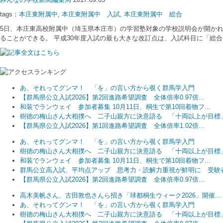
tags：
本庄東附属中
,
本庄東附属中 入試
,
本庄東附属中 総合
5日、本庄東高校附属中（埼玉県本庄市）の学習塾対象の学校説明会が開かれた
ることができる。 平成30年度入試の最も大きな改訂点は、入試科目に「総
あ、それってグンマ！ 「を」の言い方から覗く群馬学入門
【群馬県公立入試2026】第2回進路希望調査 全体倍率0.97倍...
和装でランウェイ 参加者募集 10月11日、桐生で第10回着物フ...
樹徳の梅山さん大相撲へ 二子山親方に決意語る 「十両以上が目標
【群馬県公立入試2026】第1回進路希望調査 全体倍率1.02倍...
あ、それってグンマ！ 「を」の言い方から覗く群馬学入門
樹徳の梅山さん大相撲へ 二子山親方に決意語る 「十両以上が目標
和装でランウェイ 参加者募集 10月11日、桐生で第10回着物フ...
群馬公立高入試、平均点アップ 思考力・読解力重視が鮮明に 受験者.
【群馬県公立入試2026】第2回進路希望調査 全体倍率0.97倍...
高木美帆さん、古田敦也さんら招き「球都桐生ウィーク2026」開催...
あ、それってグンマ！ 「を」の言い方から覗く群馬学入門
樹徳の梅山さん大相撲へ 二子山親方に決意語る 「十両以上が目標