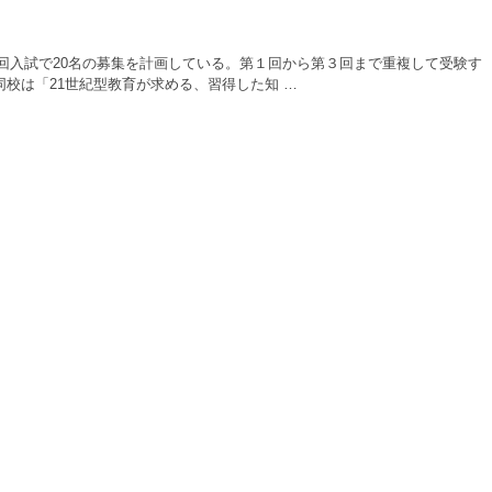
３回入試で20名の募集を計画している。第１回から第３回まで重複して受験す
校は「21世紀型教育が求める、習得した知 …