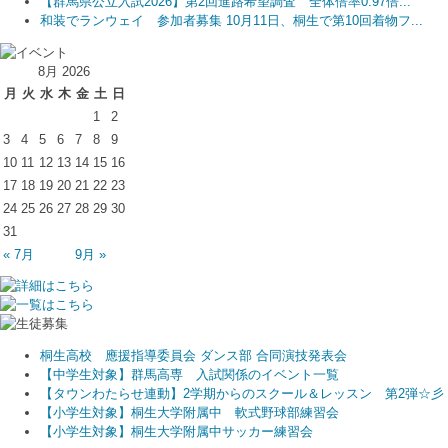
【群馬県公立入試2026】第2回進路希望調査 全体倍率0.97倍...
和装でランウェイ 参加者募集 10月11日、桐生で第10回着物フ...
8月 2026
月
火
水
木
金
土
日
1
2
3
4
5
6
7
8
9
10
11
12
13
14
15
16
17
18
19
20
21
22
23
24
25
26
27
28
29
30
31
« 7月
9月 »
桐生高校 應援指導委員会 ダンス部 合同演技発表会
【中学生対象】群馬高専 入試関係のイベント一覧
【タウンわたらせ連動】2学期からのスクール＆レッスン 第2弾☆彡
【小学生対象】桐生大学附属中 軟式野球部練習会
【小学生対象】桐生大学附属中サッカー練習会