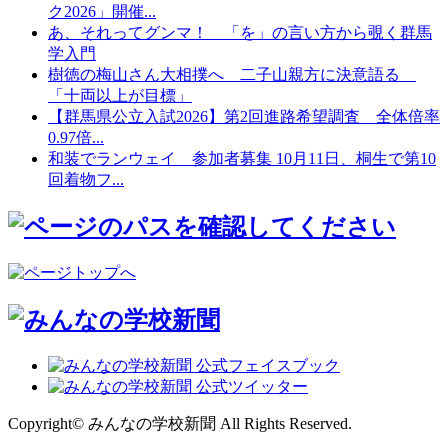
ク2026」開催...
あ、それってグンマ！ 「を」の言い方から覗く群馬
学入門
樹徳の梅山さん大相撲へ 二子山親方に決意語る
「十両以上が目標」
【群馬県公立入試2026】第2回進路希望調査 全体倍率
0.97倍...
和装でランウェイ 参加者募集 10月11日、桐生で第10
回着物フ...
Copyright© みんなの学校新聞 All Rights Reserved.