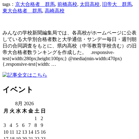
tags：
京大合格者 群馬
,
前橋高校
,
太田高校
,
旧帝大 群馬
,
東大合格者 群馬
,
高崎高校
みんなの学校新聞編集局では、各高校がホームページに公表
している大学別合格者数と大学通信・サンデー毎日・週刊朝
日の合同調査をもとに、県内高校（中等教育学校含む）の旧
帝大合格者数ランキングを作成した。 .responsive-
test{width:280px;height:100px;} @media(min-width:470px)
{.responsive-test{width: …
イベント
8月 2026
月
火
水
木
金
土
日
1
2
3
4
5
6
7
8
9
10
11
12
13
14
15
16
17
18
19
20
21
22
23