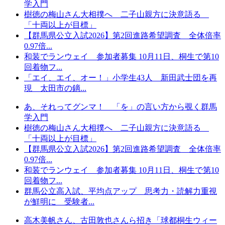
学入門
樹徳の梅山さん大相撲へ 二子山親方に決意語る
「十両以上が目標」
【群馬県公立入試2026】第2回進路希望調査 全体倍率
0.97倍...
和装でランウェイ 参加者募集 10月11日、桐生で第10
回着物フ...
「エイ、エイ、オー！」小学生43人 新田武士団を再
現 太田市の鏑...
あ、それってグンマ！ 「を」の言い方から覗く群馬
学入門
樹徳の梅山さん大相撲へ 二子山親方に決意語る
「十両以上が目標」
【群馬県公立入試2026】第2回進路希望調査 全体倍率
0.97倍...
和装でランウェイ 参加者募集 10月11日、桐生で第10
回着物フ...
群馬公立高入試、平均点アップ 思考力・読解力重視
が鮮明に 受験者...
高木美帆さん、古田敦也さんら招き「球都桐生ウィー