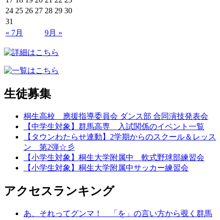
24
25
26
27
28
29
30
31
« 7月
9月 »
生徒募集
桐生高校 應援指導委員会 ダンス部 合同演技発表会
【中学生対象】群馬高専 入試関係のイベント一覧
【タウンわたらせ連動】2学期からのスクール＆レッス
ン 第2弾☆彡
【小学生対象】桐生大学附属中 軟式野球部練習会
【小学生対象】桐生大学附属中サッカー練習会
アクセスランキング
あ、それってグンマ！ 「を」の言い方から覗く群馬