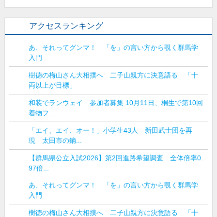
アクセスランキング
あ、それってグンマ！ 「を」の言い方から覗く群馬学
入門
樹徳の梅山さん大相撲へ 二子山親方に決意語る 「十
両以上が目標」
和装でランウェイ 参加者募集 10月11日、桐生で第10回
着物フ...
「エイ、エイ、オー！」小学生43人 新田武士団を再
現 太田市の鏑...
【群馬県公立入試2026】第2回進路希望調査 全体倍率0.
97倍...
あ、それってグンマ！ 「を」の言い方から覗く群馬学
入門
樹徳の梅山さん大相撲へ 二子山親方に決意語る 「十