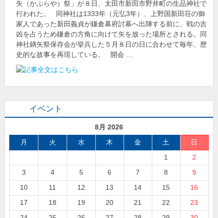
矢（かぶらや）祭」が８日、太田市新田市野井町の生品神社で
行われた。 同神社は1333年（元弘3年）、上野国新田荘の御
家人であった新田義貞が鎌倉幕府討幕へ出陣する前に、戦の吉
凶を占うため鎌倉の方角に向けて矢を放った場所とされる。同
神社鏑矢祭保存会が挙兵した５月８日の日に合わせて毎年、歴
史的な故事を再現している。 開会 …
イベント
8月 2026
月
火
水
木
金
土
日
1
2
3
4
5
6
7
8
9
10
11
12
13
14
15
16
17
18
19
20
21
22
23
24
25
26
27
28
29
30