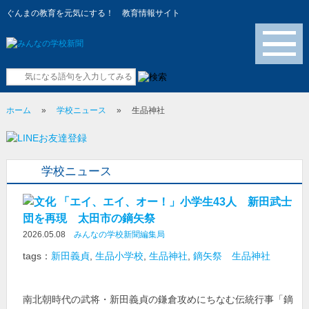
ぐんまの教育を元気にする！ 教育情報サイト
メニュー
ホーム
»
学校ニュース
»
生品神社
学校ニュース
「エイ、エイ、オー！」小学生43人 新田武士
団を再現 太田市の鏑矢祭
2026.05.08
みんなの学校新聞編集局
tags：
新田義貞
,
生品小学校
,
生品神社
,
鏑矢祭 生品神社
南北朝時代の武将・新田義貞の鎌倉攻めにちなむ伝統行事「鏑