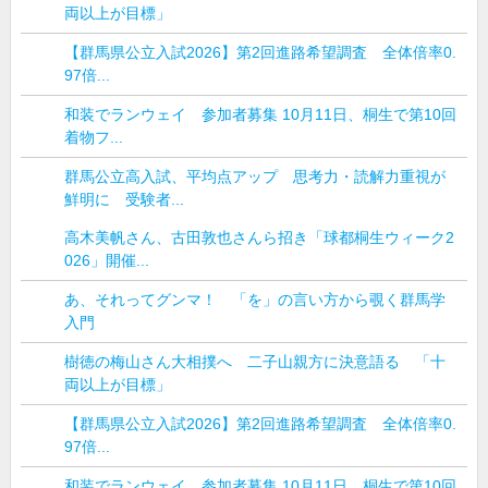
両以上が目標」
【群馬県公立入試2026】第2回進路希望調査 全体倍率0.
97倍...
和装でランウェイ 参加者募集 10月11日、桐生で第10回
着物フ...
群馬公立高入試、平均点アップ 思考力・読解力重視が
鮮明に 受験者...
高木美帆さん、古田敦也さんら招き「球都桐生ウィーク2
026」開催...
あ、それってグンマ！ 「を」の言い方から覗く群馬学
入門
樹徳の梅山さん大相撲へ 二子山親方に決意語る 「十
両以上が目標」
【群馬県公立入試2026】第2回進路希望調査 全体倍率0.
97倍...
和装でランウェイ 参加者募集 10月11日、桐生で第10回