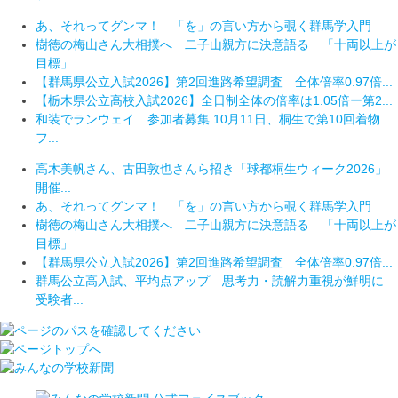
あ、それってグンマ！ 「を」の言い方から覗く群馬学入門
樹徳の梅山さん大相撲へ 二子山親方に決意語る 「十両以上が
目標」
【群馬県公立入試2026】第2回進路希望調査 全体倍率0.97倍...
【栃木県公立高校入試2026】全日制全体の倍率は1.05倍ー第2...
和装でランウェイ 参加者募集 10月11日、桐生で第10回着物
フ...
高木美帆さん、古田敦也さんら招き「球都桐生ウィーク2026」
開催...
あ、それってグンマ！ 「を」の言い方から覗く群馬学入門
樹徳の梅山さん大相撲へ 二子山親方に決意語る 「十両以上が
目標」
【群馬県公立入試2026】第2回進路希望調査 全体倍率0.97倍...
群馬公立高入試、平均点アップ 思考力・読解力重視が鮮明に
受験者...