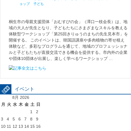
ョップ 子ども
桐生市の母親支援団体「おむすびの会」（澤口一枝会長）は、地
域の大人が先生となり、子どもたちにさまざまなスキルを教える
体験型ワークショップ「第25回きりゅうのまちの先生見本市」を
開催する。 このイベントは、韓国語講座や多肉植物の寄せ植え
体験など、多彩なプログラムを通じて、地域のプロフェッショナ
ルと子どもたちが直接交流できる機会を提供する。市内外の企業
や団体10団体が出展し、楽しく学べるワークショップ …
イベント
8月 2026
月
火
水
木
金
土
日
1
2
3
4
5
6
7
8
9
10
11
12
13
14
15
16