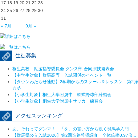
17
18
19
20
21
22
23
24
25
26
27
28
29
30
31
« 7月
9月 »
生徒募集
桐生高校 應援指導委員会 ダンス部 合同演技発表会
【中学生対象】群馬高専 入試関係のイベント一覧
【タウンわたらせ連動】2学期からのスクール＆レッスン 第2弾
☆彡
【小学生対象】桐生大学附属中 軟式野球部練習会
【小学生対象】桐生大学附属中サッカー練習会
アクセスランキング
あ、それってグンマ！ 「を」の言い方から覗く群馬学入門
【群馬県公立入試2026】第2回進路希望調査 全体倍率0.97倍...