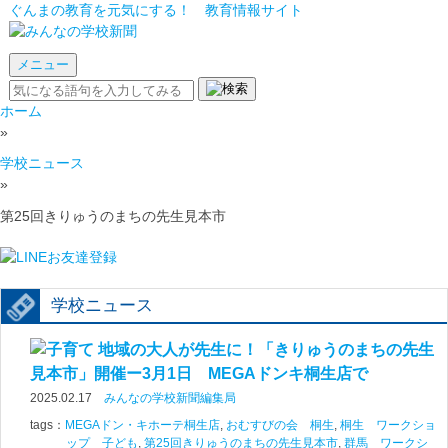
ぐんまの教育を元気にする！ 教育情報サイト
メニュー
ホーム
»
学校ニュース
»
第25回きりゅうのまちの先生見本市
学校ニュース
地域の大人が先生に！「きりゅうのまちの先生
見本市」開催ー3月1日 MEGAドンキ桐生店で
2025.02.17
みんなの学校新聞編集局
tags：
MEGAドン・キホーテ桐生店
,
おむすびの会 桐生
,
桐生 ワークショ
ップ 子ども
,
第25回きりゅうのまちの先生見本市
,
群馬 ワークシ