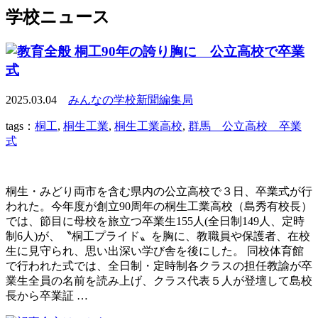
学校ニュース
桐工90年の誇り胸に 公立高校で卒業
式
2025.03.04
みんなの学校新聞編集局
tags：
桐工
,
桐生工業
,
桐生工業高校
,
群馬 公立高校 卒業
式
桐生・みどり両市を含む県内の公立高校で３日、卒業式が行
われた。今年度が創立90周年の桐生工業高校（島秀有校長）
では、節目に母校を旅立つ卒業生155人(全日制149人、定時
制6人)が、〝桐工プライド〟を胸に、教職員や保護者、在校
生に見守られ、思い出深い学び舎を後にした。 同校体育館
で行われた式では、全日制・定時制各クラスの担任教諭が卒
業生全員の名前を読み上げ、クラス代表５人が登壇して島校
長から卒業証 …