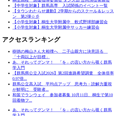
桐生高校 應援指導委員会 ダンス部 合同演技発表会
【中学生対象】群馬高専 入試関係のイベント一覧
【タウンわたらせ連動】2学期からのスクール＆レッス
ン 第2弾☆彡
【小学生対象】桐生大学附属中 軟式野球部練習会
【小学生対象】桐生大学附属中サッカー練習会
アクセスランキング
樹徳の梅山さん大相撲へ 二子山親方に決意語る
「十両以上が目標」
あ、それってグンマ！ 「を」の言い方から覗く群馬
学入門
【群馬県公立入試2026】第2回進路希望調査 全体倍率
0.97倍...
群馬公立高入試、平均点アップ 思考力・読解力重視
が鮮明に 受験者...
和装でランウェイ 参加者募集 10月11日、桐生で第10
回着物フ...
あ、それってグンマ！ 「を」の言い方から覗く群馬
学入門