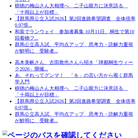
樹徳の梅山さん大相撲へ 二子山親方に決意語る
「十両以上が目標」
【群馬県公立入試2026】第2回進路希望調査 全体倍率
0.97倍...
和装でランウェイ 参加者募集 10月11日、桐生で第10
回着物フ...
群馬公立高入試、平均点アップ 思考力・読解力重視
が鮮明に 受験者...
高木美帆さん、古田敦也さんら招き「球都桐生ウィー
ク2026」開催...
あ、それってグンマ！ 「を」の言い方から覗く群馬
学入門
樹徳の梅山さん大相撲へ 二子山親方に決意語る
「十両以上が目標」
【群馬県公立入試2026】第2回進路希望調査 全体倍率
0.97倍...
群馬公立高入試、平均点アップ 思考力・読解力重視
が鮮明に 受験者...