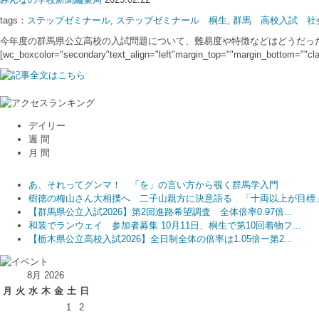
tags：
ステップゼミナール
,
ステップゼミナール 桐生
,
群馬 高校入試 社会
今年度の群馬県公立高校の入試問題について、難易度や特徴などはどうだったの
[wc_boxcolor="secondary"text_align="left"margin_top=""margin_
デイリー
週 間
月 間
あ、それってグンマ！ 「を」の言い方から覗く群馬学入門
あ、それってグンマ！ 「を」の言い方から覗く群馬学入門
高木美帆さん、古田敦也さんら招き「球都桐生ウィーク2026」開催...
樹徳の梅山さん大相撲へ 二子山親方に決意語る 「十両以上が目標
樹徳の梅山さん大相撲へ 二子山親方に決意語る 「十両以上が目標
あ、それってグンマ！ 「を」の言い方から覗く群馬学入門
【群馬県公立入試2026】第2回進路希望調査 全体倍率0.97倍...
和装でランウェイ 参加者募集 10月11日、桐生で第10回着物フ...
樹徳の梅山さん大相撲へ 二子山親方に決意語る 「十両以上が目標
和装でランウェイ 参加者募集 10月11日、桐生で第10回着物フ...
【群馬県公立入試2026】第2回進路希望調査 全体倍率0.97倍...
【群馬県公立入試2026】第2回進路希望調査 全体倍率0.97倍...
【栃木県公立高校入試2026】全日制全体の倍率は1.05倍ー第2...
群馬公立高入試、平均点アップ 思考力・読解力重視が鮮明に 受験者.
群馬公立高入試、平均点アップ 思考力・読解力重視が鮮明に 受験者.
8月 2026
月
火
水
木
金
土
日
1
2