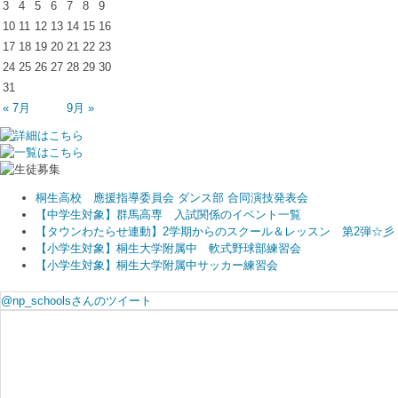
3
4
5
6
7
8
9
10
11
12
13
14
15
16
17
18
19
20
21
22
23
24
25
26
27
28
29
30
31
« 7月
9月 »
桐生高校 應援指導委員会 ダンス部 合同演技発表会
【中学生対象】群馬高専 入試関係のイベント一覧
【タウンわたらせ連動】2学期からのスクール＆レッスン 第2弾☆彡
【小学生対象】桐生大学附属中 軟式野球部練習会
【小学生対象】桐生大学附属中サッカー練習会
@np_schoolsさんのツイート