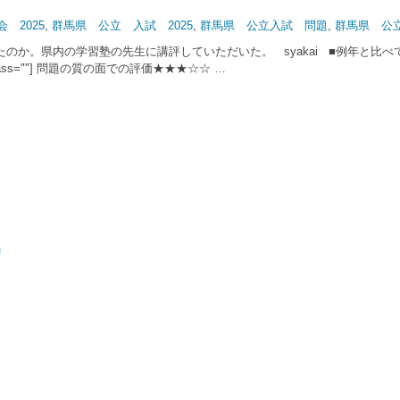
 2025
,
群馬県 公立 入試 2025
,
群馬県 公立入試 問題
,
群馬県 公
か。県内の学習塾の先生に講評していただいた。 syakai ■例年と比べ
bottom=""class=""] 問題の質の面での評価★★★☆☆ …
」
」
」
..
..