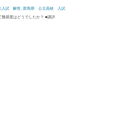
立入試 解答
,
群馬県 公立高校 入試
て難易度はどうでしたか？ ■講評