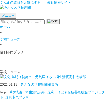
ぐんまの教育を元気にする！ 教育情報サイト
メニュー
ホーム
»
学校ニュース
»
足利市民プラザ
学校ニュース
年明け初舞台、元気届ける 桐生清桜高和太鼓部
2022.01.13
みんなの学校新聞編集局
tags：
和太鼓部
,
桐生清桜高校
,
足利・子ども伝統芸能総合プロジェク
ト
,
足利市民プラザ