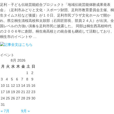
足利・子ども伝統芸能総合プロジェクト「地域伝統芸能体験成果発表
会」（足利市みどりと文化・スポーツ財団、足利市教育委員会主催、桐
生タイムス社など後援）が１０日、足利市民プラザ文化ホールで開か
れ、県立桐生清桜高校和太鼓部（石田匠部長、部員２４人）が出演。全
国レベルの力強い演奏を足利市民に披露した。 同部は桐生西高校時代
の２００６年に創部。桐生南高校との統合後も継続して活動しており、
桐生市のイベントや …
イベント
8月 2026
月
火
水
木
金
土
日
1
2
3
4
5
6
7
8
9
10
11
12
13
14
15
16
17
18
19
20
21
22
23
24
25
26
27
28
29
30
31
« 7月
9月 »