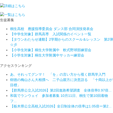
生徒募集
桐生高校 應援指導委員会 ダンス部 合同演技発表会
【中学生対象】群馬高専 入試関係のイベント一覧
【タウンわたらせ連動】2学期からのスクール＆レッスン 第2弾
☆彡
【小学生対象】桐生大学附属中 軟式野球部練習会
【小学生対象】桐生大学附属中サッカー練習会
アクセスランキング
あ、それってグンマ！ 「を」の言い方から覗く群馬学入門
樹徳の梅山さん大相撲へ 二子山親方に決意語る 「十両以上が
目標」
【群馬県公立入試2026】第2回進路希望調査 全体倍率0.97倍...
和装でランウェイ 参加者募集 10月11日、桐生で第10回着物
フ...
【栃木県公立高校入試2026】全日制全体の倍率は1.05倍ー第2...