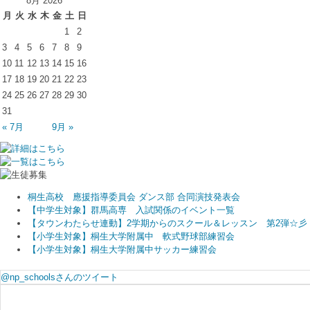
8月 2026
月
火
水
木
金
土
日
1
2
3
4
5
6
7
8
9
10
11
12
13
14
15
16
17
18
19
20
21
22
23
24
25
26
27
28
29
30
31
« 7月
9月 »
桐生高校 應援指導委員会 ダンス部 合同演技発表会
【中学生対象】群馬高専 入試関係のイベント一覧
【タウンわたらせ連動】2学期からのスクール＆レッスン 第2弾☆彡
【小学生対象】桐生大学附属中 軟式野球部練習会
【小学生対象】桐生大学附属中サッカー練習会
@np_schoolsさんのツイート