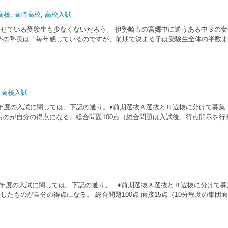
高校
,
高崎高校
,
高校入試
らせている受験生も少なくないだろう。 伊勢崎市の宮郷中に通うある中３の
塾の塾長は「毎年感じているのですが、前期で決まる子は受験生全体の半数ま
,
高校入試
の入試に関しては、下記の通り。♦前期選抜Ａ選抜とＢ選抜に分けて募集（Ａ６
たものが自分の得点になる。総合問題100点（総合問題は入試後、得点開示を行
度の入試に関しては、下記の通り。 ♦前期選抜Ａ選抜とＢ選抜に分けて募集（
２倍したものが自分の得点になる。 総合問題100点 面接15点（10分程度の集団