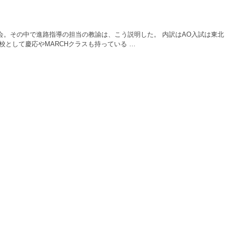
会。その中で進路指導の担当の教諭は、こう説明した。 内訳はAO入試は東北
として慶応やMARCHクラスも持っている …