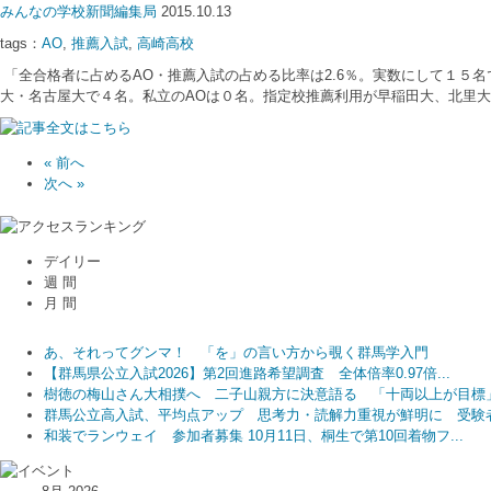
みんなの学校新聞編集局
2015.10.13
tags：
AO
,
推薦入試
,
高崎高校
「全合格者に占めるAO・推薦入試の占める比率は2.6％。実数にして１５
大・名古屋大で４名。私立のAOは０名。指定校推薦利用が早稲田大、北里大
« 前へ
次へ »
デイリー
週 間
月 間
あ、それってグンマ！ 「を」の言い方から覗く群馬学入門
あ、それってグンマ！ 「を」の言い方から覗く群馬学入門
高木美帆さん、古田敦也さんら招き「球都桐生ウィーク2026」開催...
【群馬県公立入試2026】第2回進路希望調査 全体倍率0.97倍...
樹徳の梅山さん大相撲へ 二子山親方に決意語る 「十両以上が目標
あ、それってグンマ！ 「を」の言い方から覗く群馬学入門
樹徳の梅山さん大相撲へ 二子山親方に決意語る 「十両以上が目標
【群馬県公立入試2026】第2回進路希望調査 全体倍率0.97倍...
樹徳の梅山さん大相撲へ 二子山親方に決意語る 「十両以上が目標
群馬公立高入試、平均点アップ 思考力・読解力重視が鮮明に 受験者.
和装でランウェイ 参加者募集 10月11日、桐生で第10回着物フ...
【群馬県公立入試2026】第2回進路希望調査 全体倍率0.97倍...
和装でランウェイ 参加者募集 10月11日、桐生で第10回着物フ...
群馬公立高入試、平均点アップ 思考力・読解力重視が鮮明に 受験者.
群馬公立高入試、平均点アップ 思考力・読解力重視が鮮明に 受験者.