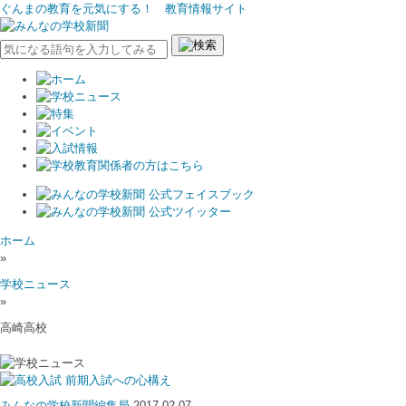
ぐんまの教育を元気にする！ 教育情報サイト
ホーム
»
学校ニュース
»
高崎高校
前期入試への心構え
みんなの学校新聞編集局
2017.02.07