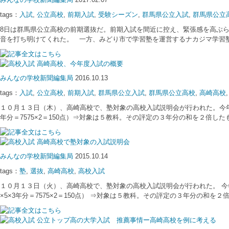
tags：
入試
,
公立高校
,
前期入試
,
受験シーズン
,
群馬県公立入試
,
群馬県公立
8日は群馬県公立高校の前期選抜だ。前期入試を間近に控え、緊張感を高ぶ
音を打ち明けてくれた。 一方、みどり市で学習塾を運営するナカジマ学習
高崎高校、今年度入試の概要
みんなの学校新聞編集局
2016.10.13
tags：
入試
,
公立高校
,
前期入試
,
群馬県公立入試
,
群馬県公立高校
,
高崎高校
１０月１３日（木）、高崎高校で、塾対象の高校入試説明会が行われた。今年度
年分＝7575×2＝150点）⇒対象は５教科。その評定の３年分の和を２倍し
高崎高校で塾対象の入試説明会
みんなの学校新聞編集局
2015.10.14
tags：
塾
,
選抜
,
高崎高校
,
高校入試
１０月１３日（火）、高崎高校で、塾対象の高校入試説明会が行われた。 今年
×5×3年分＝7575×2＝150点） ⇒対象は５教科。その評定の３年分の和を
公立トップ高の大学入試 推薦事情ー高崎高校を例に考える