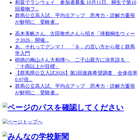
和装でランウェイ 参加者募集 10月11日、桐生で第10
回着物フ...
群馬公立高入試、平均点アップ 思考力・読解力重視
が鮮明に 受験者...
高木美帆さん、古田敦也さんら招き「球都桐生ウィー
ク2026」開催...
あ、それってグンマ！ 「を」の言い方から覗く群馬
学入門
樹徳の梅山さん大相撲へ 二子山親方に決意語る
「十両以上が目標」
【群馬県公立入試2026】第2回進路希望調査 全体倍率
0.97倍...
群馬公立高入試、平均点アップ 思考力・読解力重視
が鮮明に 受験者...