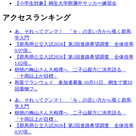
【小学生対象】桐生大学附属中サッカー練習会
アクセスランキング
あ、それってグンマ！ 「を」の言い方から覗く群馬
学入門
【群馬県公立入試2026】第2回進路希望調査 全体倍率
0.97倍...
【群馬県公立入試2026】第1回進路希望調査 全体倍率
1.02倍...
樹徳の梅山さん大相撲へ 二子山親方に決意語る
「十両以上が目標」
和装でランウェイ 参加者募集 10月11日、桐生で第10
回着物フ...
あ、それってグンマ！ 「を」の言い方から覗く群馬
学入門
樹徳の梅山さん大相撲へ 二子山親方に決意語る
「十両以上が目標」
【群馬県公立入試2026】第2回進路希望調査 全体倍率
0.97倍...