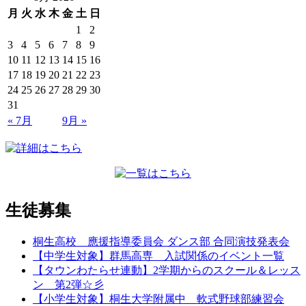
月
火
水
木
金
土
日
1
2
3
4
5
6
7
8
9
10
11
12
13
14
15
16
17
18
19
20
21
22
23
24
25
26
27
28
29
30
31
« 7月
9月 »
生徒募集
桐生高校 應援指導委員会 ダンス部 合同演技発表会
【中学生対象】群馬高専 入試関係のイベント一覧
【タウンわたらせ連動】2学期からのスクール＆レッス
ン 第2弾☆彡
【小学生対象】桐生大学附属中 軟式野球部練習会