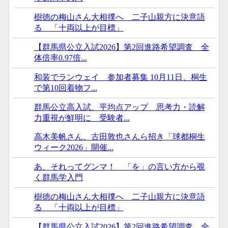
樹徳の梅山さん大相撲へ 二子山親方に決意語
る 「十両以上が目標」
【群馬県公立入試2026】第2回進路希望調査 全
体倍率0.97倍...
和装でランウェイ 参加者募集 10月11日、桐生
で第10回着物フ...
群馬公立高入試、平均点アップ 思考力・読解
力重視が鮮明に 受験者...
高木美帆さん、古田敦也さんら招き「球都桐生
ウィーク2026」開催...
あ、それってグンマ！ 「を」の言い方から覗
く群馬学入門
樹徳の梅山さん大相撲へ 二子山親方に決意語
る 「十両以上が目標」
【群馬県公立入試2026】第2回進路希望調査 全