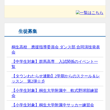
生徒募集
桐生高校 應援指導委員会 ダンス部 合同演技発表
会
【中学生対象】群馬高専 入試関係のイベント一
覧
【タウンわたらせ連動】2学期からのスクール＆レ
ッスン 第2弾☆彡
【小学生対象】桐生大学附属中 軟式野球部練習
会
【小学生対象】桐生大学附属中サッカー練習会