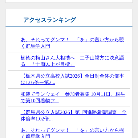
アクセスランキング
あ、それってグンマ！ 「を」の言い方から覗
く群馬学入門
樹徳の梅山さん大相撲へ 二子山親方に決意語
る 「十両以上が目標」
【栃木県公立高校入試2026】全日制全体の倍率
は1.05倍ー第2...
和装でランウェイ 参加者募集 10月11日、桐生
で第10回着物フ...
【群馬県公立入試2026】第1回進路希望調査 全
体倍率1.02倍...
あ、それってグンマ！ 「を」の言い方から覗
く群馬学入門