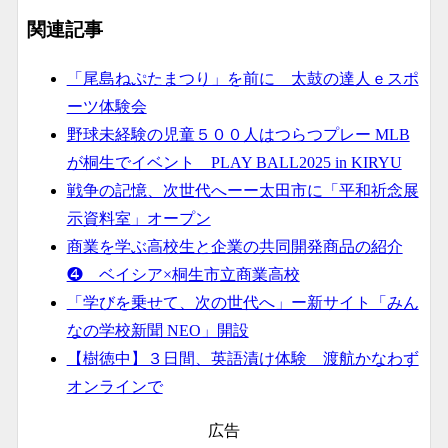
関連記事
「尾島ねぷたまつり」を前に 太鼓の達人ｅスポ
ーツ体験会
野球未経験の児童５００人はつらつプレー MLB
が桐生でイベント PLAY BALL2025 in KIRYU
戦争の記憶、次世代へーー太田市に「平和祈念展
示資料室」オープン
商業を学ぶ高校生と企業の共同開発商品の紹介
❹ ベイシア×桐生市立商業高校
「学びを乗せて、次の世代へ」ー新サイト「みん
なの学校新聞 NEO」開設
【樹徳中】３日間、英語漬け体験 渡航かなわず
オンラインで
広告