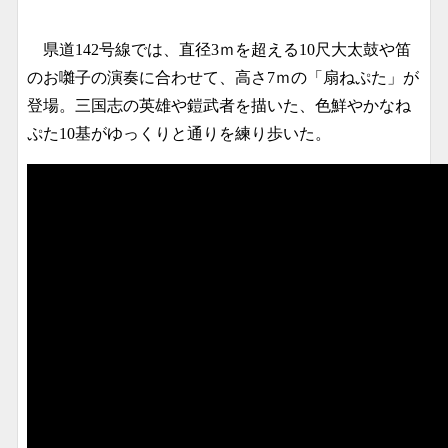
県道142号線では、直径3ｍを超える10尺大太鼓や笛
のお囃子の演奏に合わせて、高さ7ｍの「扇ねぷた」が
登場。三国志の英雄や鎧武者を描いた、色鮮やかなね
ぷた10基がゆっくりと通りを練り歩いた。