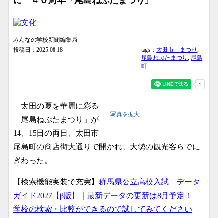
に ４０周年「尾島ねぷたまつり」
みんなの学校新聞編集局
投稿日：2025.08.18
tags：
太田市 まつり
,
尾島ねぷたまつり
,
尾島
町
太田の夏を華麗に彩る
写真を拡大
「尾島ねぷたまつり」が
14、15日の両日、太田市
尾島町の商店街大通りで開かれ、大勢の観光客らでに
ぎわった。
【検索機能実装で充実】
群馬県公立高校入試 データ
ガイド2027【β版】｜最新データの更新は8月予定！
学校の検索・比較ができるので試してみてください