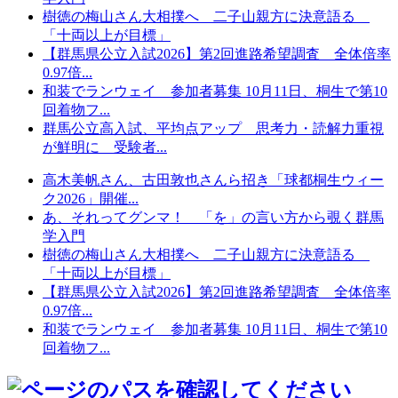
樹徳の梅山さん大相撲へ 二子山親方に決意語る
「十両以上が目標」
【群馬県公立入試2026】第2回進路希望調査 全体倍率
0.97倍...
和装でランウェイ 参加者募集 10月11日、桐生で第10
回着物フ...
群馬公立高入試、平均点アップ 思考力・読解力重視
が鮮明に 受験者...
高木美帆さん、古田敦也さんら招き「球都桐生ウィー
ク2026」開催...
あ、それってグンマ！ 「を」の言い方から覗く群馬
学入門
樹徳の梅山さん大相撲へ 二子山親方に決意語る
「十両以上が目標」
【群馬県公立入試2026】第2回進路希望調査 全体倍率
0.97倍...
和装でランウェイ 参加者募集 10月11日、桐生で第10
回着物フ...