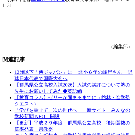
1131
（編集部）
関連記事
12歳以下「侍ジャパン」に 北小６年の峰岸さん 野
球日本代表で国際大会へ
【群馬県公立高校入試2026】入試の講評について塾の
先生にお願いしてみた◆英語編
【教育コラム】ゼリーが固まるまでに（館林・進学塾
クエスト）
「学びを乗せて、次の世代へ」ー新サイト「みんなの
学校新聞 NEO」開設
【更新】平成２９年度 群馬県公立高校 後期選抜の
倍率発表ー県教委