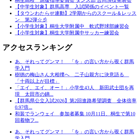
桐生高校 應援指導委員会 ダンス部 合同演技発表会
【中学生対象】群馬高専 入試関係のイベント一覧
【タウンわたらせ連動】2学期からのスクール＆レッス
ン 第2弾☆彡
【小学生対象】桐生大学附属中 軟式野球部練習会
【小学生対象】桐生大学附属中サッカー練習会
アクセスランキング
あ、それってグンマ！ 「を」の言い方から覗く群馬
学入門
樹徳の梅山さん大相撲へ 二子山親方に決意語る
「十両以上が目標」
「エイ、エイ、オー！」小学生43人 新田武士団を再
現 太田市の鏑...
【群馬県公立入試2026】第2回進路希望調査 全体倍率
0.97倍...
和装でランウェイ 参加者募集 10月11日、桐生で第10
回着物フ...
あ、それってグンマ！ 「を」の言い方から覗く群馬
学入門