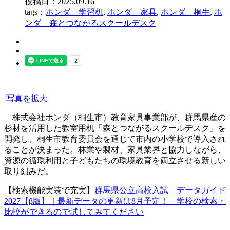
投稿日：2025.09.16
tags：
ホンダ 学習机
,
ホンダ 家具
,
ホンダ 桐生
,
ホ
ンダ 森とつながるスクールデスク
写真を拡大
株式会社ホンダ（桐生市）教育家具事業部が、群馬県産の
杉材を活用した教室用机「森とつながるスクールデスク」を
開発し、桐生市教育委員会を通じて市内の小学校で導入され
ることが決まった。林業や製材、家具業界と協力しながら、
資源の循環利用と子どもたちの環境教育を両立させる新しい
取り組みだ。
【検索機能実装で充実】
群馬県公立高校入試 データガイド
2027【β版】｜最新データの更新は8月予定！ 学校の検索・
比較ができるので試してみてください