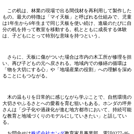
この机は、林業の現場で出る間伐材を再利用して製作した
もの。最大の特徴は「マイ天板」と呼ばれる仕組みで、児童
は1年生から6年生まで同じ天板を使い続け、進級のたびに自
分の机を持って教室を移動する。机とともに成長する体験
は、子どもにとって特別な意味を持つという。
さらに、天板に傷がついた場合は市内の木工所が修理を担
い、再び子どもの元へ戻される。地域内での修繕の循環は
「物を大切にする心」や「地場産業の役割」への理解を深め
ることにもつながる。
木の温もりを日常的に感じながら学ぶことで、自然環境の
大切さやふるさとへの愛着を育む狙いもある。ホンダの坪井
さんは「少子化や過疎化が進む地方都市において、持続可能
な教育と地域づくりのモデルにしていきたい」と話してい
る。
お問合せは
株式会社ホンダ
教育家具事業部 電話0277-46-