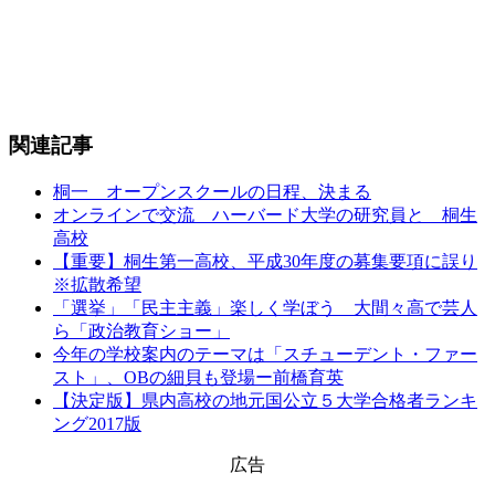
関連記事
桐一 オープンスクールの日程、決まる
オンラインで交流 ハーバード大学の研究員と 桐生
高校
【重要】桐生第一高校、平成30年度の募集要項に誤り
※拡散希望
「選挙」「民主主義」楽しく学ぼう 大間々高で芸人
ら「政治教育ショー」
今年の学校案内のテーマは「スチューデント・ファー
スト」、OBの細貝も登場ー前橋育英
【決定版】県内高校の地元国公立５大学合格者ランキ
ング2017版
広告