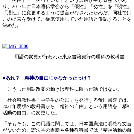
「劣性」＝「劣っている」という誤解が生じる懸念があ
り、2017年に日本遺伝学会から「優性」「劣性」を「顕性」
「潜性」に変更するように提言がなされたためだ。同社では
この提言を受けて、従来使用していた用語と併記することを
決めた。
用語の変更が行われた東京書籍発行の理科の教科書
■あれ？ 精神の自由じゃなかったっけ？
こうした用語改変の動きは理科に限った話ではない。
社会科教科書「中学生の公民」を発行する帝国書院では、
2021年度版の教科書から「精神の自由」という用語を「精神
活動の自由」に変更した。
「そもそも、この用語に関しては、日本国憲法に明確な文言
がないため、憲法学の書籍や各種教科書では『精神活動の自