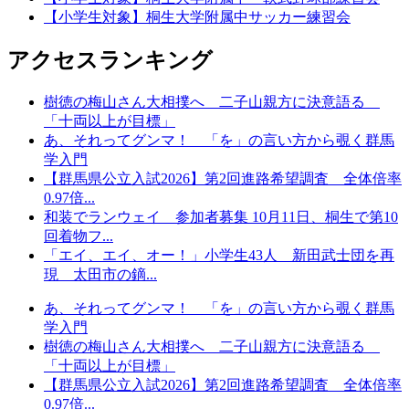
【小学生対象】桐生大学附属中サッカー練習会
アクセスランキング
樹徳の梅山さん大相撲へ 二子山親方に決意語る
「十両以上が目標」
あ、それってグンマ！ 「を」の言い方から覗く群馬
学入門
【群馬県公立入試2026】第2回進路希望調査 全体倍率
0.97倍...
和装でランウェイ 参加者募集 10月11日、桐生で第10
回着物フ...
「エイ、エイ、オー！」小学生43人 新田武士団を再
現 太田市の鏑...
あ、それってグンマ！ 「を」の言い方から覗く群馬
学入門
樹徳の梅山さん大相撲へ 二子山親方に決意語る
「十両以上が目標」
【群馬県公立入試2026】第2回進路希望調査 全体倍率
0.97倍...