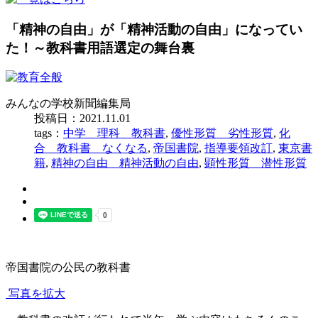
「精神の自由」が「精神活動の自由」になってい
た！～教科書用語選定の舞台裏
みんなの学校新聞編集局
投稿日：2021.11.01
tags：
中学 理科 教科書
,
優性形質 劣性形質
,
化
合 教科書 なくなる
,
帝国書院
,
指導要領改訂
,
東京書
籍
,
精神の自由 精神活動の自由
,
顕性形質 潜性形質
帝国書院の公民の教科書
写真を拡大