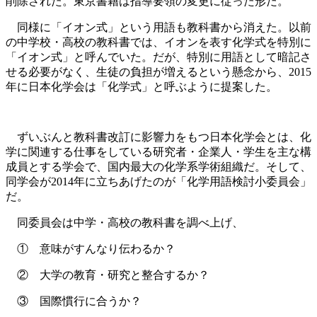
削除された。東京書籍は指導要領の変更に従った形だ。
同様に「イオン式」という用語も教科書から消えた。以前
の中学校・高校の教科書では、イオンを表す化学式を特別に
「イオン式」と呼んでいた。だが、特別に用語として暗記さ
せる必要がなく、生徒の負担が増えるという懸念から、2015
年に日本化学会は「化学式」と呼ぶように提案した。
ずいぶんと教科書改訂に影響力をもつ日本化学会とは、化
学に関連する仕事をしている研究者・企業人・学生を主な構
成員とする学会で、国内最大の化学系学術組織だ。そして、
同学会が2014年に立ちあげたのが「化学用語検討小委員会」
だ。
同委員会は中学・高校の教科書を調べ上げ、
① 意味がすんなり伝わるか？
② 大学の教育・研究と整合するか？
③ 国際慣行に合うか？