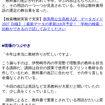
教科書の改訂が行われて半年。学ぶ内容はもちろんのこ
と、その用語の一つ一つが見直されている。今回は教科書用
語の選定の舞台裏を追った。
【検索機能実装で充実】
群馬県公立高校入試 データガイド
2027【β版】｜最新データの更新は8月予定！ 学校の検索・
比較ができるので試してみてください
■現場のつぶやき
「今年は本当に教材作りが忙しいですよ」
こう漏らすのは、伊勢崎市内の学習塾で理数系の教科を担当
する講師だ。講師は自分の授業で使用するプリント教材を自
作しているため、教科書の改訂に合わせて、その作り直しを
余儀なくされている。
「今回の改訂は英語など文系教科が大変だと聞いていたの
で、少し高をくくっていました」
講師によると、教科書で重要とされている用語がだいぶ変
更されているそうだ。