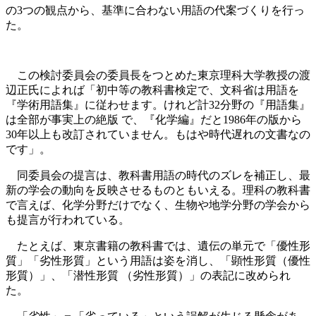
の3つの観点から、基準に合わない用語の代案づくりを行っ
た。
この検討委員会の委員長をつとめた東京理科大学教授の渡
辺正氏によれば「初中等の教科書検定で、文科省は用語を
『学術用語集』に従わせます。けれど計32分野の『用語集』
は全部が事実上の絶版 で、『化学編』だと1986年の版から
30年以上も改訂されていません。もはや時代遅れの文書なの
です」。
同委員会の提言は、教科書用語の時代のズレを補正し、最
新の学会の動向を反映させるものともいえる。理科の教科書
で言えば、化学分野だけでなく、生物や地学分野の学会から
も提言が行われている。
たとえば、東京書籍の教科書では、遺伝の単元で「優性形
質」「劣性形質」という用語は姿を消し、「顕性形質（優性
形質）」、「潜性形質 （劣性形質）」の表記に改められ
た。