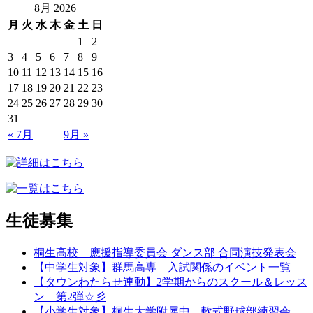
8月 2026
月
火
水
木
金
土
日
1
2
3
4
5
6
7
8
9
10
11
12
13
14
15
16
17
18
19
20
21
22
23
24
25
26
27
28
29
30
31
« 7月
9月 »
生徒募集
桐生高校 應援指導委員会 ダンス部 合同演技発表会
【中学生対象】群馬高専 入試関係のイベント一覧
【タウンわたらせ連動】2学期からのスクール＆レッス
ン 第2弾☆彡
【小学生対象】桐生大学附属中 軟式野球部練習会