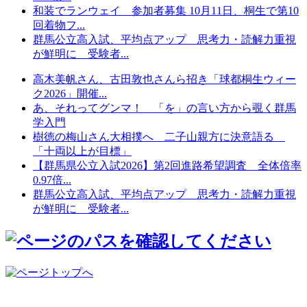
和装でランウェイ 参加者募集 10月11日、桐生で第10
回着物フ...
群馬公立高入試、平均点アップ 思考力・読解力重視
が鮮明に 受験者...
高木美帆さん、古田敦也さんら招き「球都桐生ウィー
ク2026」開催...
あ、それってグンマ！ 「を」の言い方から覗く群馬
学入門
樹徳の梅山さん大相撲へ 二子山親方に決意語る
「十両以上が目標」
【群馬県公立入試2026】第2回進路希望調査 全体倍率
0.97倍...
群馬公立高入試、平均点アップ 思考力・読解力重視
が鮮明に 受験者...