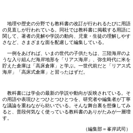
地理や歴史の分野でも教科書の改訂が行われるたびに用語
の見直しが行われている。同社では教科書に掲載する用語に
関して、著者の見解や学説の動向、児童・生徒の理解しやす
さなど、さまざまな面を配慮して編集している。
一例をあげれば、いまの世代の子供たちは、三陸海岸のよ
うな入り組んだ海岸地形を「リアス海岸」、弥生時代に米を
貯えた倉庫は「高床倉庫」と学ぶ。一世代前だと「リアス式
海岸」「高床式倉庫」と習ったはずだ。
教科書には学会の最新の学説や動向が反映されている。そ
の用語や表現ひとつひとつひとつを、研究者や編集者が丁寧
な議論を重ねながら紡いでいる。そんな舞台裏を想像してみ
ると、普段何気なく使っている教科書のありがたみが一層増
す。
（編集部＝峯岸武司）