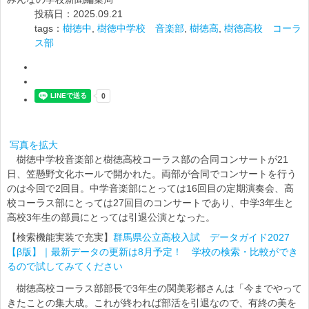
投稿日：2025.09.21
tags：
樹徳中
,
樹徳中学校 音楽部
,
樹徳高
,
樹徳高校 コーラ
ス部
写真を拡大
樹徳中学校音楽部と樹徳高校コーラス部の合同コンサートが21
日、笠懸野文化ホールで開かれた。両部が合同でコンサートを行う
のは今回で2回目。中学音楽部にとっては16回目の定期演奏会、高
校コーラス部にとっては27回目のコンサートであり、中学3年生と
高校3年生の部員にとっては引退公演となった。
【検索機能実装で充実】
群馬県公立高校入試 データガイド2027
【β版】｜最新データの更新は8月予定！ 学校の検索・比較ができ
るので試してみてください
樹徳高校コーラス部部長で3年生の関美彩都さんは「今までやって
きたことの集大成。これが終われば部活を引退なので、有終の美を