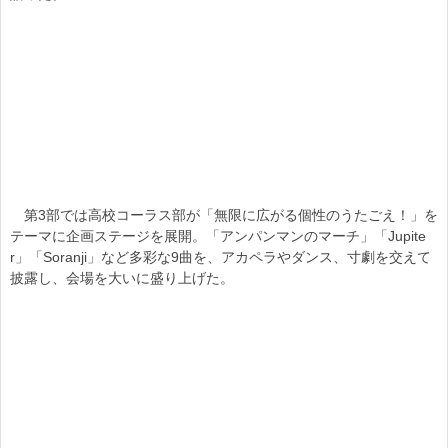
第3部では高校コーラス部が「無限に広がる個性のうたごえ！」を
テーマに企画ステージを展開。「アンパンマンのマーチ」「Jupite
r」「Soranji」など多彩な9曲を、アカペラやダンス、寸劇を交えて
披露し、会場を大いに盛り上げた。