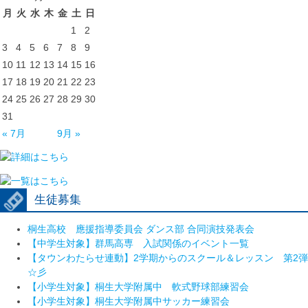
月
火
水
木
金
土
日
1
2
3
4
5
6
7
8
9
10
11
12
13
14
15
16
17
18
19
20
21
22
23
24
25
26
27
28
29
30
31
« 7月
9月 »
生徒募集
桐生高校 應援指導委員会 ダンス部 合同演技発表会
【中学生対象】群馬高専 入試関係のイベント一覧
【タウンわたらせ連動】2学期からのスクール＆レッスン 第2弾
☆彡
【小学生対象】桐生大学附属中 軟式野球部練習会
【小学生対象】桐生大学附属中サッカー練習会