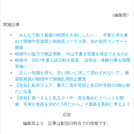
（編集部）
関連記事
「みんなで歌う最後の時間を大切にしたい」 卒業公演を兼
ねて樹徳中音楽部と樹徳高コーラス部、初の合同コンサート
開催
樹徳中の協力で検証実験 AIは手書き答案を採点できるのか
樹徳中、2027年度入試日程を発表 説明会・体験行事を段階
実施へ
「正しい知識を持ち、甘い誘いに決して惑わされないで」 麻
薬取締員が樹徳中で薬物乱用防止教室
【告知】私学フェア、農大二高中等部と佐日中等部の2校が新
たに出展
【告知】葉一さんと私立小・中・高を集めたイベントを開
催 先輩が進路を決めた3月だからこそ進路を真剣に考えよう
広告
編集部より 記事は配信日時点での情報です。