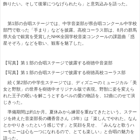
飾りたい。そして後輩につなげられたら」と意気込みを語った。
第1部の合唱ステージでは、中学音楽部が県合唱コンクール中学校
部門で歌った「手まり」などを披露。高校コーラス部は、8月の群馬
県大会で銀賞を受賞したNHK全国学校音楽コンクールの課題曲「惑
星そぞろ」などを歌い、観客を魅了した。
【写真】第１部の合唱ステージで披露する樹徳中音楽部
【写真】第１部の合唱ステージで披露する樹徳高校コーラス部
続く第2部の中学生ステージでは、ディズニーのミュージカル「美
女と野獣」の世界を樹徳中オリジナル版で表現。野獣に姿を変えら
れた王子の呪いを解こうとするベルの愛の物語を、12曲にのせて演
じきった。
準備期間は約1か月。夏休みから練習を重ねてきたという。ステー
ジを終えた音楽部長の磯香音さん（3年）は「楽しんでやれた。なん
とかやりきったという感じです」と笑顔を見せ、「みんなと歌うハ
ーモニーは心も一つになれるので、とても楽しい」と合唱の魅力を
語った。