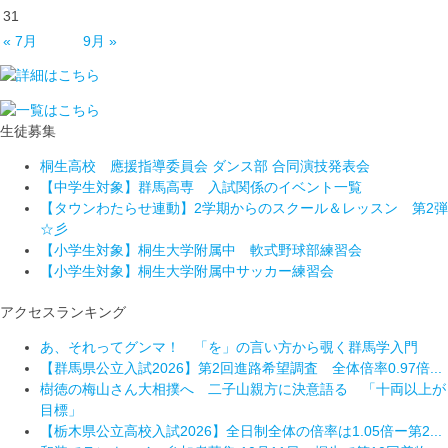
31
« 7月
9月 »
生徒募集
桐生高校 應援指導委員会 ダンス部 合同演技発表会
【中学生対象】群馬高専 入試関係のイベント一覧
【タウンわたらせ連動】2学期からのスクール＆レッスン 第2弾
☆彡
【小学生対象】桐生大学附属中 軟式野球部練習会
【小学生対象】桐生大学附属中サッカー練習会
アクセスランキング
あ、それってグンマ！ 「を」の言い方から覗く群馬学入門
【群馬県公立入試2026】第2回進路希望調査 全体倍率0.97倍...
樹徳の梅山さん大相撲へ 二子山親方に決意語る 「十両以上が
目標」
【栃木県公立高校入試2026】全日制全体の倍率は1.05倍ー第2...