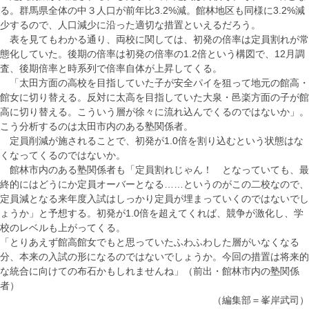
る。群馬県全体の中３人口が前年比3.2%減。館林地区も同様に3.2%減
少するので、人口減少に沿った適切な措置といえるだろう。
表を見てもわかる通り、両校に関しては、初発の倍率は定員割れが常
態化していた。後期の倍率は初発の倍率の1.2倍という構図で、12月調
査、後期倍率と時系列で倍率自体が上昇してくる。
「太田方面の高校を目指していた子が安全パイを狙って地元の館高・
館女に切り替える。反対に太高を目指していた大泉・邑楽方面の子が館
高に切り替える。こういう層が徐々に流れ込んでくるのではないか」。
こう分析するのは太田市内のある塾関係者。
定員削減が施されることで、初発が1.0倍を割り込むという状態はな
くなってくるのではないか。
館林市内のある塾関係者も「定員割れじゃん！ となっていても、最
終的にはどうにか定員オーバーとなる……というのがこの二校なので、
定員減となる来年度入試はしっかり定員が埋まっていくのではないでし
ょうか」と予想する。初発が1.0倍を超えてくれば、競争が激化し、学
校のレベルも上がってくる。
「とりあえず館高館女でもと思っていたふわふわした層がいなくなる
分、本来の入試の形になるのではないでしょうか。今回の措置は将来的
な統合に向けての布石かもしれませんね」（前出・館林市内の塾関係
者）
（編集部＝峯岸武司）