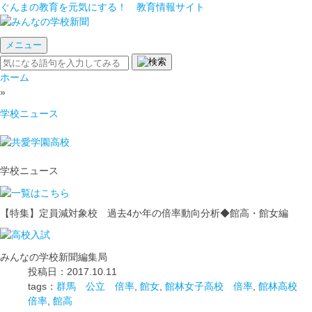
ぐんまの教育を元気にする！ 教育情報サイト
メニュー
ホーム
»
学校ニュース
学校ニュース
【特集】定員減対象校 過去4か年の倍率動向分析◆館高・館女編
みんなの学校新聞編集局
投稿日：2017.10.11
tags：
群馬 公立 倍率
,
館女
,
館林女子高校 倍率
,
館林高校
倍率
,
館高