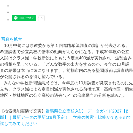
写真を拡大
10月中旬には県教委から第１回進路希望調査の集計が発表される。
希望調査で公立高校の倍率の動向が明らかになる。平成30年度の公立
入試はクラス減・学校新設にともなう定員400減が実施され、波乱含み
の様相を呈している。「どんな数字の出方をするのか、今年の10月調
査の結果は本当に気になります」。前橋市内のある塾関係者は調査結果
が公開されるのを待ち望んでいる。
みんなの学校新聞編集局では、今年度の10月調査が発表されるのに先
立ち、クラス減による定員削減が実施される前橋地区・高崎地区・桐生
地区・館林地区の公立高校の過去4か年の倍率動向の分析を試みた。
【検索機能実装で充実】
群馬県公立高校入試 データガイド2027【β
版】｜最新データの更新は8月予定！ 学校の検索・比較ができるので
試してみてください