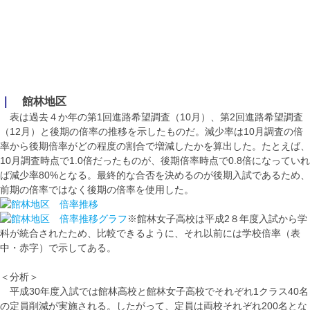
｜
館林地区
表は過去４か年の第1回進路希望調査（10月）、第2回進路希望調査
（12月）と後期の倍率の推移を示したものだ。減少率は10月調査の倍
率から後期倍率がどの程度の割合で増減したかを算出した。たとえば、
10月調査時点で1.0倍だったものが、後期倍率時点で0.8倍になっていれ
ば減少率80%となる。最終的な合否を決めるのが後期入試であるため、
前期の倍率ではなく後期の倍率を使用した。
※館林女子高校は平成2８年度入試から学
科が統合されたため、比較できるように、それ以前には学校倍率（表
中・赤字）で示してある。
＜分析＞
平成30年度入試では館林高校と館林女子高校でそれぞれ1クラス40名
の定員削減が実施される。したがって、定員は両校それぞれ200名とな