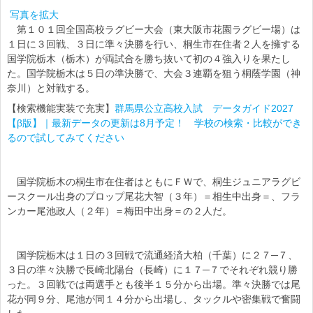
写真を拡大
第１０１回全国高校ラグビー大会（東大阪市花園ラグビー場）は
１日に３回戦、３日に準々決勝を行い、桐生市在住者２人を擁する
国学院栃木（栃木）が両試合を勝ち抜いて初の４強入りを果たし
た。国学院栃木は５日の準決勝で、大会３連覇を狙う桐蔭学園（神
奈川）と対戦する。
【検索機能実装で充実】
群馬県公立高校入試 データガイド2027
【β版】｜最新データの更新は8月予定！ 学校の検索・比較ができ
るので試してみてください
国学院栃木の桐生市在住者はともにＦＷで、桐生ジュニアラグビ
ースクール出身のプロップ尾花大智（３年）＝相生中出身＝、フラ
ンカー尾池政人（２年）＝梅田中出身＝の２人だ。
国学院栃木は１日の３回戦で流通経済大柏（千葉）に２７─７、
３日の準々決勝で長崎北陽台（長崎）に１７─７でそれぞれ競り勝
った。３回戦では両選手とも後半１５分から出場。準々決勝では尾
花が同９分、尾池が同１４分から出場し、タックルや密集戦で奮闘