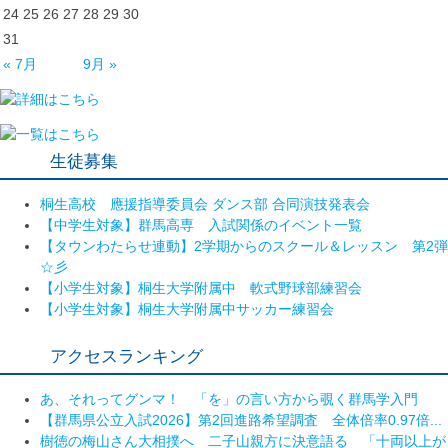
24
25
26
27
28
29
30
31
« 7月
9月 »
生徒募集
桐生高校 應援指導委員会 ダンス部 合同演技発表会
【中学生対象】群馬高専 入試関係のイベント一覧
【タウンわたらせ連動】2学期からのスクール＆レッスン 第2弾
☆彡
【小学生対象】桐生大学附属中 軟式野球部練習会
【小学生対象】桐生大学附属中サッカー練習会
アクセスランキング
あ、それってグンマ！ 「を」の言い方から覗く群馬学入門
【群馬県公立入試2026】第2回進路希望調査 全体倍率0.97倍...
樹徳の梅山さん大相撲へ 二子山親方に決意語る 「十両以上が