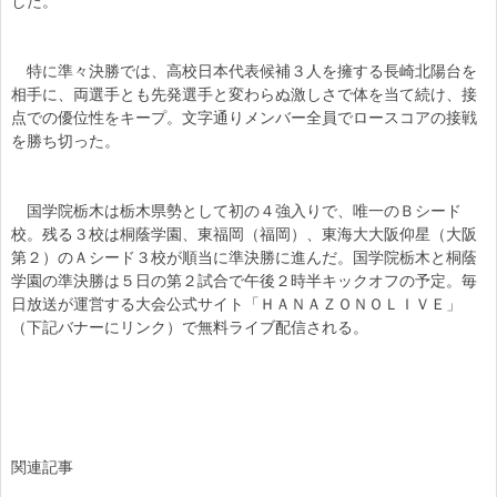
した。
特に準々決勝では、高校日本代表候補３人を擁する長崎北陽台を
相手に、両選手とも先発選手と変わらぬ激しさで体を当て続け、接
点での優位性をキープ。文字通りメンバー全員でロースコアの接戦
を勝ち切った。
国学院栃木は栃木県勢として初の４強入りで、唯一のＢシード
校。残る３校は桐蔭学園、東福岡（福岡）、東海大大阪仰星（大阪
第２）のＡシード３校が順当に準決勝に進んだ。国学院栃木と桐蔭
学園の準決勝は５日の第２試合で午後２時半キックオフの予定。毎
日放送が運営する大会公式サイト「ＨＡＮＡＺＯＮＯＬＩＶＥ」
（下記バナーにリンク）で無料ライブ配信される。
関連記事