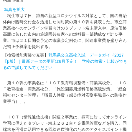
桐生市役所
写真を拡大
桐生市は７日、独自の新型コロナウイルス対策として、国の自治
体向け臨時交付金を活用した同対策の第１０弾を発表した。市立商
業高校へのオンライン学習向けのタブレット端末購入や、原油価格
高騰に苦しむ市内の施設園芸農家への燃料費一部助成など計５事
業。市は２１日開会予定の市議会定例会に、関連事業費を盛り込ん
だ補正予算案を提出する。
【検索機能実装で充実】
群馬県公立高校入試 データガイド2027
【β版】｜最新データの更新は8月予定！ 学校の検索・比較ができ
るので試してみてください
第１０弾の事業名は「ＩＣＴ教育環境整備・商業高校分」「ＩＣ
Ｔ教育推進・商業高校分」「施設園芸用燃料価格高騰対策」「総合
福祉センター管理」「職員人件費（感染症対応従事職員への防疫作
業手当）」。
ＩＣＴ（情報通信技術）関連２事業は、桐商に対してオンライン
学習に備えたタブレット端末２６２台と充電保管庫などを購入。同
端末を円滑に活用できる回線速度強化のためのアクセスポイント機