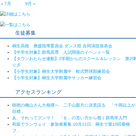
« 7月
9月 »
生徒募集
桐生高校 應援指導委員会 ダンス部 合同演技発表会
【中学生対象】群馬高専 入試関係のイベント一覧
【タウンわたらせ連動】2学期からのスクール＆レッスン 第2弾
☆彡
【小学生対象】桐生大学附属中 軟式野球部練習会
【小学生対象】桐生大学附属中サッカー練習会
アクセスランキング
樹徳の梅山さん大相撲へ 二子山親方に決意語る 「十両以上が
目標」
あ、それってグンマ！ 「を」の言い方から覗く群馬学入門
和装でランウェイ 参加者募集 10月11日、桐生で第10回着物
フ...