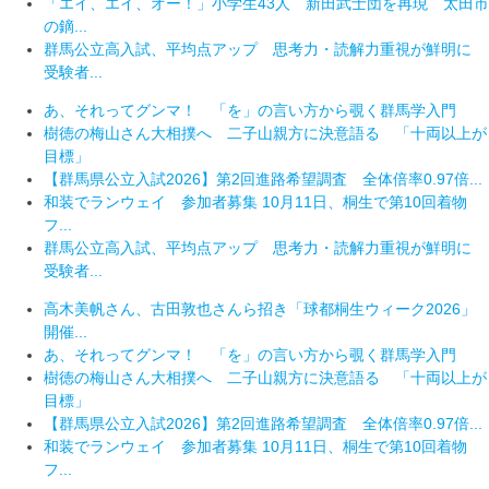
「エイ、エイ、オー！」小学生43人 新田武士団を再現 太田市
の鏑...
群馬公立高入試、平均点アップ 思考力・読解力重視が鮮明に
受験者...
あ、それってグンマ！ 「を」の言い方から覗く群馬学入門
樹徳の梅山さん大相撲へ 二子山親方に決意語る 「十両以上が
目標」
【群馬県公立入試2026】第2回進路希望調査 全体倍率0.97倍...
和装でランウェイ 参加者募集 10月11日、桐生で第10回着物
フ...
群馬公立高入試、平均点アップ 思考力・読解力重視が鮮明に
受験者...
高木美帆さん、古田敦也さんら招き「球都桐生ウィーク2026」
開催...
あ、それってグンマ！ 「を」の言い方から覗く群馬学入門
樹徳の梅山さん大相撲へ 二子山親方に決意語る 「十両以上が
目標」
【群馬県公立入試2026】第2回進路希望調査 全体倍率0.97倍...
和装でランウェイ 参加者募集 10月11日、桐生で第10回着物
フ...