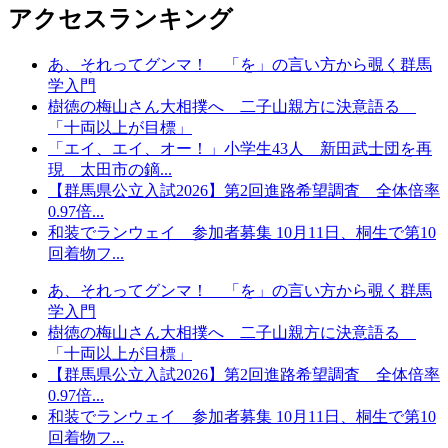
アクセスランキング
あ、それってグンマ！ 「を」の言い方から覗く群馬
学入門
樹徳の梅山さん大相撲へ 二子山親方に決意語る
「十両以上が目標」
「エイ、エイ、オー！」小学生43人 新田武士団を再
現 太田市の鏑...
【群馬県公立入試2026】第2回進路希望調査 全体倍率
0.97倍...
和装でランウェイ 参加者募集 10月11日、桐生で第10
回着物フ...
あ、それってグンマ！ 「を」の言い方から覗く群馬
学入門
樹徳の梅山さん大相撲へ 二子山親方に決意語る
「十両以上が目標」
【群馬県公立入試2026】第2回進路希望調査 全体倍率
0.97倍...
和装でランウェイ 参加者募集 10月11日、桐生で第10
回着物フ...