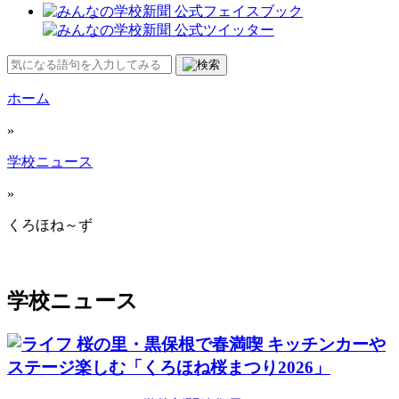
ホーム
»
学校ニュース
»
くろほね～ず
学校ニュース
桜の里・黒保根で春満喫 キッチンカーや
ステージ楽しむ「くろほね桜まつり2026」