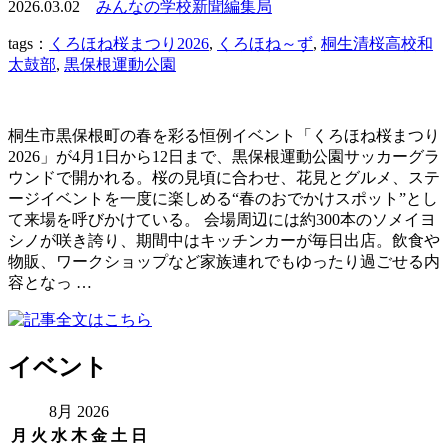
2026.03.02
みんなの学校新聞編集局
tags：
くろほね桜まつり2026
,
くろほね～ず
,
桐生清桜高校和
太鼓部
,
黒保根運動公園
桐生市黒保根町の春を彩る恒例イベント「くろほね桜まつり
2026」が4月1日から12日まで、黒保根運動公園サッカーグラ
ウンドで開かれる。桜の見頃に合わせ、花見とグルメ、ステ
ージイベントを一度に楽しめる“春のおでかけスポット”とし
て来場を呼びかけている。 会場周辺には約300本のソメイヨ
シノが咲き誇り、期間中はキッチンカーが毎日出店。飲食や
物販、ワークショップなど家族連れでもゆったり過ごせる内
容となっ …
イベント
8月 2026
月
火
水
木
金
土
日