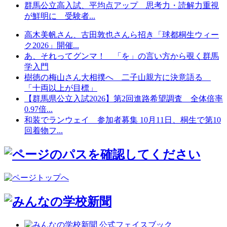
群馬公立高入試、平均点アップ 思考力・読解力重視
が鮮明に 受験者...
高木美帆さん、古田敦也さんら招き「球都桐生ウィー
ク2026」開催...
あ、それってグンマ！ 「を」の言い方から覗く群馬
学入門
樹徳の梅山さん大相撲へ 二子山親方に決意語る
「十両以上が目標」
【群馬県公立入試2026】第2回進路希望調査 全体倍率
0.97倍...
和装でランウェイ 参加者募集 10月11日、桐生で第10
回着物フ...