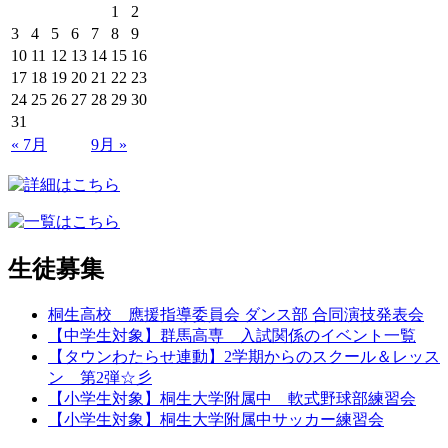
1
2
3
4
5
6
7
8
9
10
11
12
13
14
15
16
17
18
19
20
21
22
23
24
25
26
27
28
29
30
31
« 7月
9月 »
生徒募集
桐生高校 應援指導委員会 ダンス部 合同演技発表会
【中学生対象】群馬高専 入試関係のイベント一覧
【タウンわたらせ連動】2学期からのスクール＆レッス
ン 第2弾☆彡
【小学生対象】桐生大学附属中 軟式野球部練習会
【小学生対象】桐生大学附属中サッカー練習会