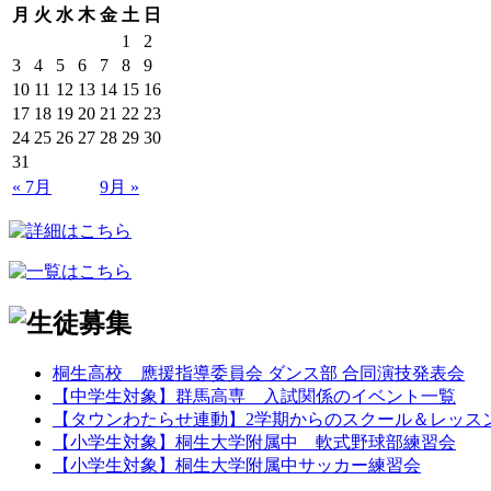
月
火
水
木
金
土
日
1
2
3
4
5
6
7
8
9
10
11
12
13
14
15
16
17
18
19
20
21
22
23
24
25
26
27
28
29
30
31
« 7月
9月 »
桐生高校 應援指導委員会 ダンス部 合同演技発表会
【中学生対象】群馬高専 入試関係のイベント一覧
【タウンわたらせ連動】2学期からのスクール＆レッス
【小学生対象】桐生大学附属中 軟式野球部練習会
【小学生対象】桐生大学附属中サッカー練習会