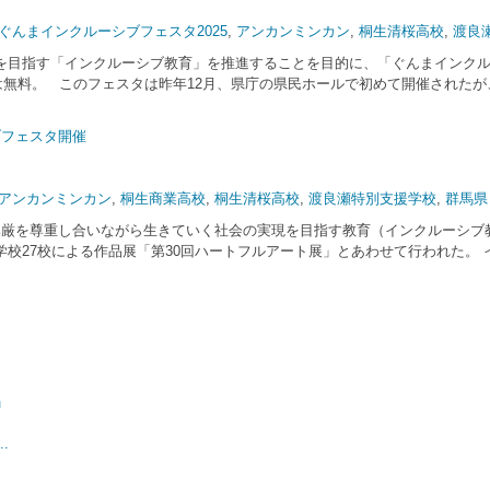
ぐんまインクルーシブフェスタ2025
,
アンカンミンカン
,
桐生清桜高校
,
渡良
目指す「インクルーシブ教育」を推進することを目的に、「ぐんまインクルーシ
場は無料。 このフェスタは昨年12月、県庁の県民ホールで初めて開催された
ブフェスタ開催
アンカンミンカン
,
桐生商業高校
,
桐生清桜高校
,
渡良瀬特別支援学校
,
群馬県
尊厳を尊重し合いながら生きていく社会の実現を目指す教育（インクルーシブ
校27校による作品展「第30回ハートフルアート展」とあわせて行われた。 
」
.