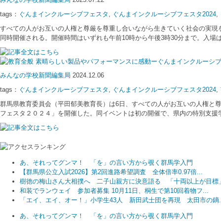
tags：
ぐんまインクルーシブフェスタ
,
ぐんまインクルーシブフェスタ2024
,
すべての人がお互いの人権と尊厳を尊重し合いながら生きていく社会の実現を
同時開催される。開催時間はいずれも午前10時から午後3時30分まで。入
素晴らしい製品やパフォーマンスに感動ーぐんまインクルーシ
みんなの学校新聞編集局
2024.12.06
tags：
ぐんまインクルーシブフェスタ
,
ぐんまインクルーシブフェスタ2024
,
群馬県教育委員会（平田郁美教育長）は6日、すべての人がお互いの人権と
フェスタ２０２４」を開催した。同イベントは初の開催で、県内の特別支援学
あ、それってグンマ！ 「を」の言い方から覗く群馬学入門
【群馬県公立入試2026】第2回進路希望調査 全体倍率0.97倍...
樹徳の梅山さん大相撲へ 二子山親方に決意語る 「十両以上が目標
和装でランウェイ 参加者募集 10月11日、桐生で第10回着物フ...
「エイ、エイ、オー！」小学生43人 新田武士団を再現 太田市の鏑..
あ、それってグンマ！ 「を」の言い方から覗く群馬学入門