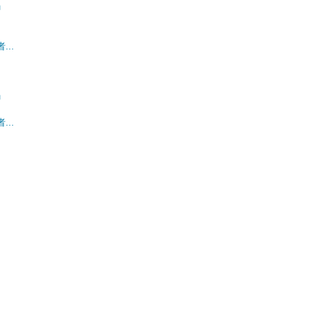
」
..
」
..