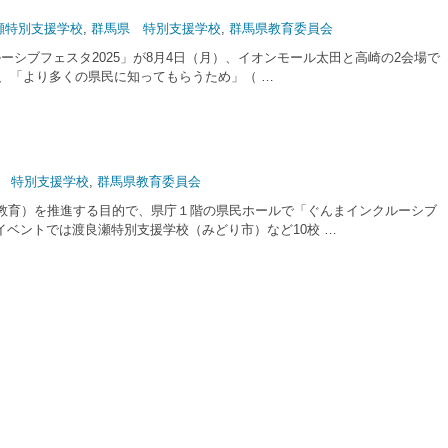
瀬特別支援学校
,
群馬県 特別支援学校
,
群馬県教育委員会
ブフェスタ2025」が8月4日（月）、イオンモール太田と高崎の2会場で
が、「より多くの県民に知ってもらうため」（ …
 特別支援学校
,
群馬県教育委員会
教育）を推進する目的で、県庁１階の県民ホールで「ぐんまインクルーシブ
イベントでは渡良瀬特別支援学校（みどり市）など10校 …