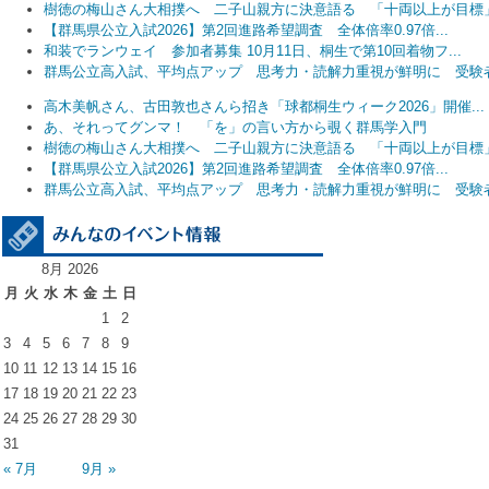
樹徳の梅山さん大相撲へ 二子山親方に決意語る 「十両以上が目標
【群馬県公立入試2026】第2回進路希望調査 全体倍率0.97倍...
和装でランウェイ 参加者募集 10月11日、桐生で第10回着物フ...
群馬公立高入試、平均点アップ 思考力・読解力重視が鮮明に 受験者.
高木美帆さん、古田敦也さんら招き「球都桐生ウィーク2026」開催...
あ、それってグンマ！ 「を」の言い方から覗く群馬学入門
樹徳の梅山さん大相撲へ 二子山親方に決意語る 「十両以上が目標
【群馬県公立入試2026】第2回進路希望調査 全体倍率0.97倍...
群馬公立高入試、平均点アップ 思考力・読解力重視が鮮明に 受験者.
8月 2026
月
火
水
木
金
土
日
1
2
3
4
5
6
7
8
9
10
11
12
13
14
15
16
17
18
19
20
21
22
23
24
25
26
27
28
29
30
31
« 7月
9月 »