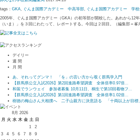
tags：
GKA
,
ぐんま国際アカデミー 中高等部
,
ぐんま国際アカデミー 学校
2005年、ぐんま国際アカデミー（GKA）の初等部が開校した。あれから
（いま）」を３回にわたって、レポートする。今回は２回目。（編集部＝峯岸武司） (adsbygo
デイリー
週 間
月 間
あ、それってグンマ！ 「を」の言い方から覗く群馬学入門
【群馬県公立入試2026】第2回進路希望調査 全体倍率0.97倍...
和装でランウェイ 参加者募集 10月11日、桐生で第10回着物フ...
【群馬県公立入試2026】第1回進路希望調査 全体倍率1.02倍...
樹徳の梅山さん大相撲へ 二子山親方に決意語る 「十両以上が目標
8月 2026
月
火
水
木
金
土
日
1
2
3
4
5
6
7
8
9