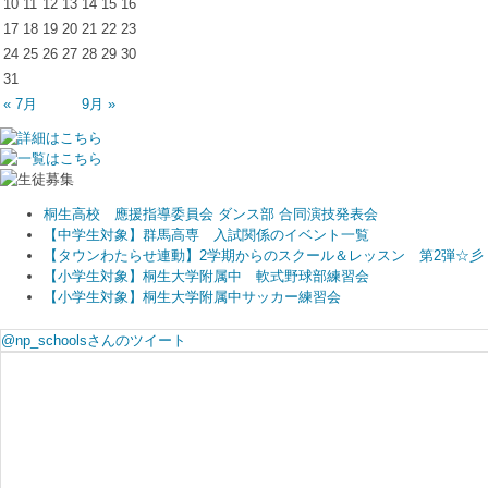
10
11
12
13
14
15
16
17
18
19
20
21
22
23
24
25
26
27
28
29
30
31
« 7月
9月 »
桐生高校 應援指導委員会 ダンス部 合同演技発表会
【中学生対象】群馬高専 入試関係のイベント一覧
【タウンわたらせ連動】2学期からのスクール＆レッスン 第2弾☆彡
【小学生対象】桐生大学附属中 軟式野球部練習会
【小学生対象】桐生大学附属中サッカー練習会
@np_schoolsさんのツイート