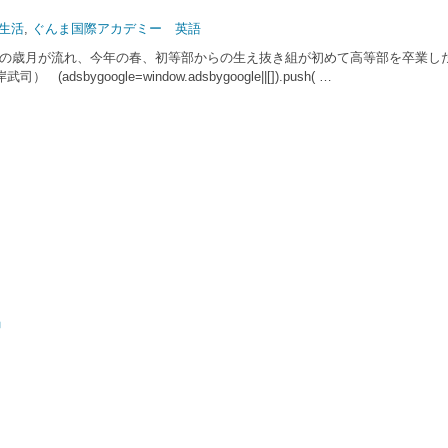
生活
,
ぐんま国際アカデミー 英語
12年の歳月が流れ、今年の春、初等部からの生え抜き組が初めて高等部を卒業
ogle=window.adsbygoogle||[]).push( …
」