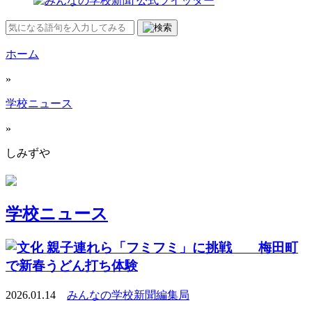
ホーム
»
学校ニュース
»
しみずや
学校ニュース
親子連れら「フミフミ」に挑戦 梅田町
で新春うどん打ち体験
2026.01.14
みんなの学校新聞編集局