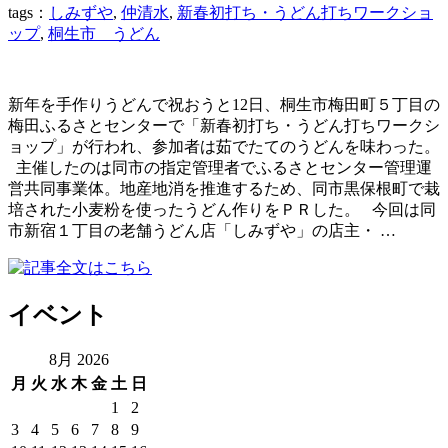
tags：
しみずや
,
仲清水
,
新春初打ち・うどん打ちワークショ
ップ
,
桐生市 うどん
新年を手作りうどんで祝おうと12日、桐生市梅田町５丁目の
梅田ふるさとセンターで「新春初打ち・うどん打ちワークシ
ョップ」が行われ、参加者は茹でたてのうどんを味わった。
主催したのは同市の指定管理者でふるさとセンター管理運
営共同事業体。地産地消を推進するため、同市黒保根町で栽
培された小麦粉を使ったうどん作りをＰＲした。 今回は同
市新宿１丁目の老舗うどん店「しみずや」の店主・ …
イベント
8月 2026
月
火
水
木
金
土
日
1
2
3
4
5
6
7
8
9