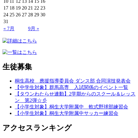
10
11
12
13
14
15
16
17
18
19
20
21
22
23
24
25
26
27
28
29
30
31
« 7月
9月 »
生徒募集
桐生高校 應援指導委員会 ダンス部 合同演技発表会
【中学生対象】群馬高専 入試関係のイベント一覧
【タウンわたらせ連動】2学期からのスクール＆レッス
ン 第2弾☆彡
【小学生対象】桐生大学附属中 軟式野球部練習会
【小学生対象】桐生大学附属中サッカー練習会
アクセスランキング