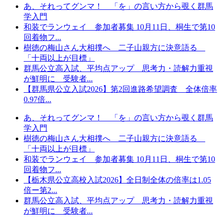
あ、それってグンマ！ 「を」の言い方から覗く群馬
学入門
和装でランウェイ 参加者募集 10月11日、桐生で第10
回着物フ...
樹徳の梅山さん大相撲へ 二子山親方に決意語る
「十両以上が目標」
群馬公立高入試、平均点アップ 思考力・読解力重視
が鮮明に 受験者...
【群馬県公立入試2026】第2回進路希望調査 全体倍率
0.97倍...
あ、それってグンマ！ 「を」の言い方から覗く群馬
学入門
樹徳の梅山さん大相撲へ 二子山親方に決意語る
「十両以上が目標」
和装でランウェイ 参加者募集 10月11日、桐生で第10
回着物フ...
【栃木県公立高校入試2026】全日制全体の倍率は1.05
倍ー第2...
群馬公立高入試、平均点アップ 思考力・読解力重視
が鮮明に 受験者...