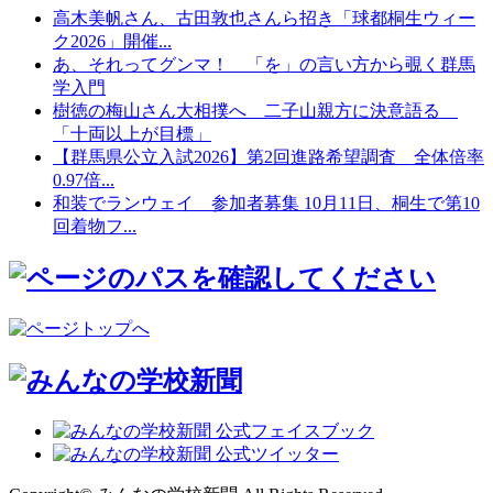
高木美帆さん、古田敦也さんら招き「球都桐生ウィー
ク2026」開催...
あ、それってグンマ！ 「を」の言い方から覗く群馬
学入門
樹徳の梅山さん大相撲へ 二子山親方に決意語る
「十両以上が目標」
【群馬県公立入試2026】第2回進路希望調査 全体倍率
0.97倍...
和装でランウェイ 参加者募集 10月11日、桐生で第10
回着物フ...