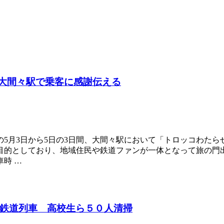
大間々駅で乗客に感謝伝える
5月3日から5日の3日間、大間々駅において「トロッコわたら
的としており、地域住民や鉄道ファンが一体となって旅の門出を
時 …
鉄道列車 高校生ら５０人清掃