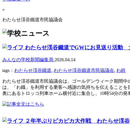
»
わたらせ渓谷鐵道市民協議会
わたらせ渓谷鐵道でGWにお見送り活動 
みんなの学校新聞編集局
2026.04.14
tags：
わたらせ渓谷鐵道
,
わたらせ渓谷鐵道市民協議会
,
わ鉄
わたらせ渓谷鐵道市民協議会は、ゴールデンウィーク期間中の
は、「わ鐡」を利用する乗客へ感謝の気持ちを伝えることを目
奥にあるトロッコ列車ホーム横付近に集合し、10時54分の発車
２年半ぶりピカピカ大作戦 わたらせ渓谷