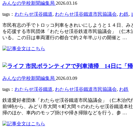
みんなの学校新聞編集局
2026.03.16
tags：
わたらせ渓谷鐵道
,
わたらせ渓谷鐵道市民協議会
,
わ鉄
,
市民有志の手でトロッコ列車をきれいにしようと１４日、み
を応援する市民団体「わたらせ渓谷鉄道市民協議会」（仁木治
いる。この日は車両運行の都合で約２年半ぶりの開催と …
市民ボランティアで列車清掃 14日に「
みんなの学校新聞編集局
2026.03.09
tags：
わたらせ渓谷鐵道
,
わたらせ渓谷鐵道市民協議会
,
わ鉄
鉄道愛好者団体「わたらせ渓谷鐵道市民協議会」（仁木治代代
前9時から、みどり市大間々町大間々のわたらせ渓谷鐵道本社前
掃のほか、車内のモップ掛けや掃き掃除などを行う。参 …