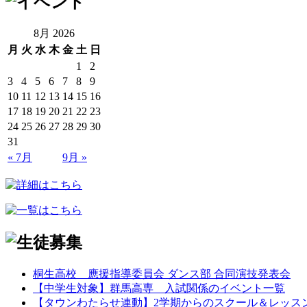
8月 2026
月
火
水
木
金
土
日
1
2
3
4
5
6
7
8
9
10
11
12
13
14
15
16
17
18
19
20
21
22
23
24
25
26
27
28
29
30
31
« 7月
9月 »
桐生高校 應援指導委員会 ダンス部 合同演技発表会
【中学生対象】群馬高専 入試関係のイベント一覧
【タウンわたらせ連動】2学期からのスクール＆レッス