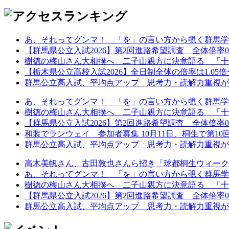
あ、それってグンマ！ 「を」の言い方から覗く群馬学
【群馬県公立入試2026】第2回進路希望調査 全体倍率0.97
樹徳の梅山さん大相撲へ 二子山親方に決意語る 「十
【栃木県公立高校入試2026】全日制全体の倍率は1.05倍ー第
群馬公立高入試、平均点アップ 思考力・読解力重視が鮮
あ、それってグンマ！ 「を」の言い方から覗く群馬学
樹徳の梅山さん大相撲へ 二子山親方に決意語る 「十
【群馬県公立入試2026】第2回進路希望調査 全体倍率0.97
和装でランウェイ 参加者募集 10月11日、桐生で第10回着
群馬公立高入試、平均点アップ 思考力・読解力重視が鮮
高木美帆さん、古田敦也さんら招き「球都桐生ウィーク202
あ、それってグンマ！ 「を」の言い方から覗く群馬学
樹徳の梅山さん大相撲へ 二子山親方に決意語る 「十
【群馬県公立入試2026】第2回進路希望調査 全体倍率0.97
群馬公立高入試、平均点アップ 思考力・読解力重視が鮮