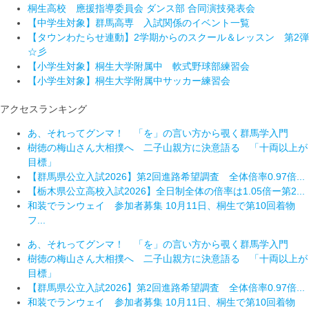
桐生高校 應援指導委員会 ダンス部 合同演技発表会
【中学生対象】群馬高専 入試関係のイベント一覧
【タウンわたらせ連動】2学期からのスクール＆レッスン 第2弾
☆彡
【小学生対象】桐生大学附属中 軟式野球部練習会
【小学生対象】桐生大学附属中サッカー練習会
アクセスランキング
あ、それってグンマ！ 「を」の言い方から覗く群馬学入門
樹徳の梅山さん大相撲へ 二子山親方に決意語る 「十両以上が
目標」
【群馬県公立入試2026】第2回進路希望調査 全体倍率0.97倍...
【栃木県公立高校入試2026】全日制全体の倍率は1.05倍ー第2...
和装でランウェイ 参加者募集 10月11日、桐生で第10回着物
フ...
あ、それってグンマ！ 「を」の言い方から覗く群馬学入門
樹徳の梅山さん大相撲へ 二子山親方に決意語る 「十両以上が
目標」
【群馬県公立入試2026】第2回進路希望調査 全体倍率0.97倍...
和装でランウェイ 参加者募集 10月11日、桐生で第10回着物