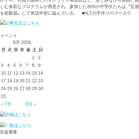
レイや、外国人講師とのオンライン英会話など、楽しみながら英語に親
しむ多彩なプログラムが用意され、参加した市内の中学生たちは〝五感
を総動員〟して英語学習に臨んでいる。 ■ALTの手作りのブースで …
イベント
8月 2026
月
火
水
木
金
土
日
1
2
3
4
5
6
7
8
9
10
11
12
13
14
15
16
17
18
19
20
21
22
23
24
25
26
27
28
29
30
31
« 7月
9月 »
生徒募集