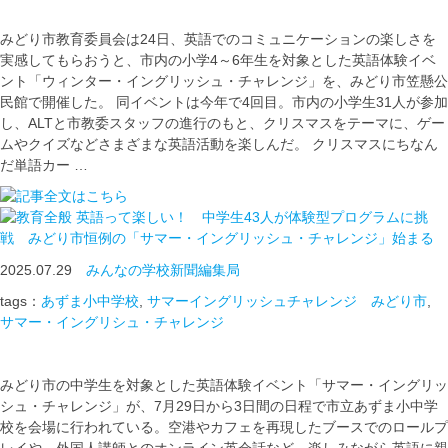
みどり市教育委員会は24日、英語でのコミュニケーションの楽しさを
実感してもらおうと、市内の小学4～6年生を対象とした英語体験イベ
ント「ウィンター・イングリッシュ・チャレンジ」を、みどり市笠懸公
民館で開催した。 同イベントは今年で4回目。市内の小学生31人が参加
し、ALTと市教委スタッフの進行のもと、クリスマスをテーマに、ゲー
ムやクイズなどさまざまな英語活動を楽しんだ。 クリスマスにちなん
だ単語カー …
英語って楽しい！ 中学生43人が体験型プログラムに挑
戦 みどり市恒例の「サマー・イングリッシュ・チャレンジ」始まる
2025.07.29
みんなの学校新聞編集局
tags：
あずま小中学校
,
サマーイングリッシュチャレンジ みどり市
,
サマー・イングリシュ・チャレンジ
みどり市の中学生を対象とした英語体験イベント「サマー・イングリッ
シュ・チャレンジ」が、7月29日から3日間の日程で市立あずま小中学
校を会場に行われている。空港やカフェを再現したブースでのロールプ