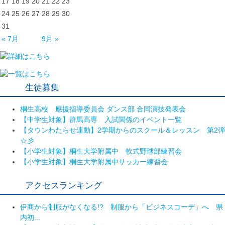
17
18
19
20
21
22
23
24
25
26
27
28
29
30
31
« 7月
9月 »
生徒募集
桐生高校 應援指導委員会 ダンス部 合同演技発表会
【中学生対象】群馬高専 入試関係のイベント一覧
【タウンわたらせ連動】2学期からのスクール＆レッスン 第2弾
☆彡
【小学生対象】桐生大学附属中 軟式野球部練習会
【小学生対象】桐生大学附属中サッカー練習会
アクセスランキング
伊商から制服がなくなる!? 制服から「ビジネスコーデ」へ 県
内初...