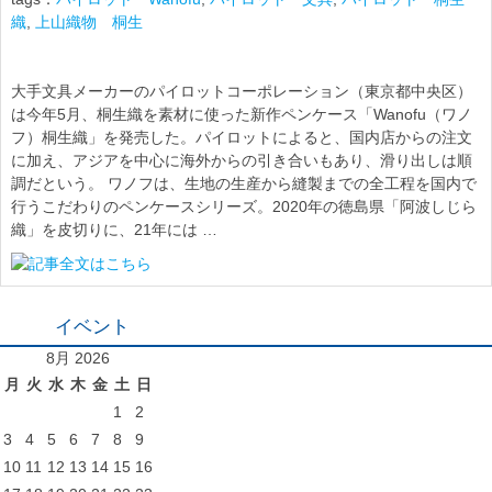
織
,
上山織物 桐生
大手文具メーカーのパイロットコーポレーション（東京都中央区）
は今年5月、桐生織を素材に使った新作ペンケース「Wanofu（ワノ
フ）桐生織」を発売した。パイロットによると、国内店からの注文
に加え、アジアを中心に海外からの引き合いもあり、滑り出しは順
調だという。 ワノフは、生地の生産から縫製までの全工程を国内で
行うこだわりのペンケースシリーズ。2020年の徳島県「阿波しじら
織」を皮切りに、21年には …
イベント
8月 2026
月
火
水
木
金
土
日
1
2
3
4
5
6
7
8
9
10
11
12
13
14
15
16