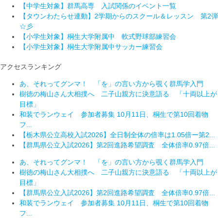
【中学生対象】群馬高専 入試関係のイベント一覧
【タウンわたらせ連動】2学期からのスクール＆レッスン 第2弾
☆彡
【小学生対象】桐生大学附属中 軟式野球部練習会
【小学生対象】桐生大学附属中サッカー練習会
アクセスランキング
あ、それってグンマ！ 「を」の言い方から覗く群馬学入門
樹徳の梅山さん大相撲へ 二子山親方に決意語る 「十両以上が
目標」
和装でランウェイ 参加者募集 10月11日、桐生で第10回着物
フ...
【栃木県公立高校入試2026】全日制全体の倍率は1.05倍ー第2...
【群馬県公立入試2026】第2回進路希望調査 全体倍率0.97倍...
あ、それってグンマ！ 「を」の言い方から覗く群馬学入門
樹徳の梅山さん大相撲へ 二子山親方に決意語る 「十両以上が
目標」
【群馬県公立入試2026】第2回進路希望調査 全体倍率0.97倍...
和装でランウェイ 参加者募集 10月11日、桐生で第10回着物
フ...