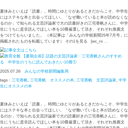
夏休みといえば「読書」。時間にゆとりがあるときだからこそ、中学生
にはステキな本と出会ってほしい。「なぜ働いていると本が読めなくな
るのか」で知られる文芸評論家で大の読書好きの三宅香帆さんに、中学
生にうちに是非読んでほしい本を10冊厳選して頂き、それぞれ推薦文
をつけてもらいました。 （本記事は「みんなの学校新聞25年7月号」に
掲載されたものを転載しています） その1を見る [wc_ro …
【夏期企画】話題の文芸評論家・三宅香帆さんのすすめ
る 中学生のうちに読んでおきたい10冊①
2025.07.26
みんなの学校新聞編集局
tags：
三宅香帆
,
三宅香帆 オススメの本
,
三宅香帆 文芸評論家
,
中学
生にオススメの本
夏休みといえば「読書」。時間にゆとりがあるときだからこそ、中学生
にはステキな本と出会ってほしい。「なぜ働いていると本が読めなくな
るのか」で知られる文芸評論家で大の読書好きの三宅香帆さんに、中学
生にうちに是非読んでほしい本を10冊厳選して頂き、それぞれ推薦文